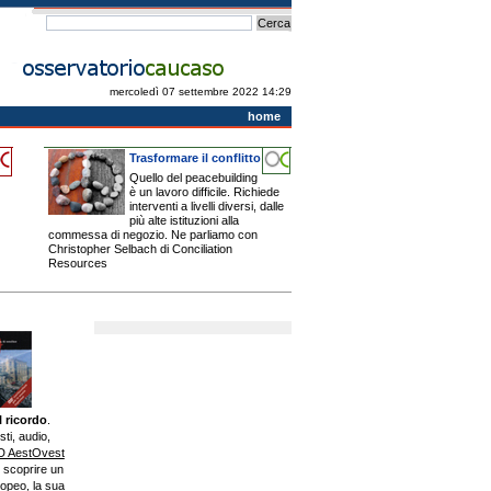
mercoledì 07 settembre 2022 14:29
home
Trasformare il conflitto
Quello del peacebuilding
è un lavoro difficile. Richiede
interventi a livelli diversi, dalle
più alte istituzioni alla
commessa di negozio. Ne parliamo con
Christopher Selbach di Conciliation
Resources
 ricordo
.
sti, audio,
VD AestOvest
 scoprire un
opeo, la sua