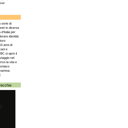
 suo
 serie di
ntri in diverse
à d'Italia per
lorare identità
uturo
10 anni di
cani e
BC si apre il
iaggio nel
so la vita e
osniaco
ogramma:
i
recchie