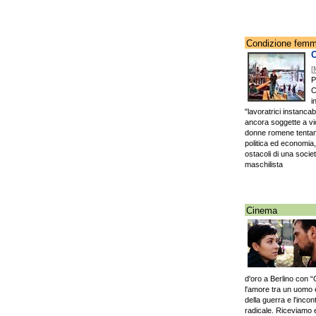
Condizione femm
O
[
P
C
i
"lavoratrici instancab
ancora soggette a vio
donne romene tentano
politica ed economia
ostacoli di una soci
maschilista
Cinema
d'oro a Berlino con 
l'amore tra un uomo 
della guerra e l'incon
radicale. Riceviamo e