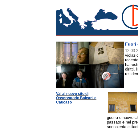
Guide per Area
Osservatorio Balcani
Fuori 
12.03.
violazi
recente
ha resti
diritti
reside
Vai al nuovo sito di
Osservatorio Balcani e
Caucaso
guerra e nuove ch
passato e nel pre
sonnolenta cittad