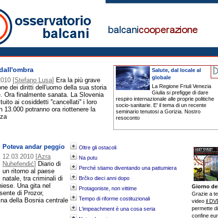
dall'ombra
Salute, dal locale al
globale
2010
[
Stefano Lusa
]
Era la più grave
La Regione Friuli Venezia
one dei diritti dell'uomo della sua storia
Giulia si prefigge di dare
. Ora finalmente sanata. La Slovenia
respiro internazionale alle proprie politiche
tuito ai cosiddetti ''cancellati'' i loro
socio-sanitarie. E' il tema di un recente
. In 13.000 potranno ora riottenere la
seminario tenutosi a Gorizia. Nostro
nza
resoconto
Poteva andar peggio
Oltre gli ostacoli
12.03.2010
[
Azra
Na putu
Nuhefendić
]
Diario di
Perché stiamo diventando una pattumiera
un ritorno al paese
natale, tra criminali di
Brčko dieci anni dopo
iese. Una gita nel
Giorno del
Protagoniste, non vittime
sente di Prozor,
Grazie a te
Tempo di riforme costituzionali
ina della Bosnia centrale
video
il D
permette di
L'impeachment è una cosa seria
confine eur