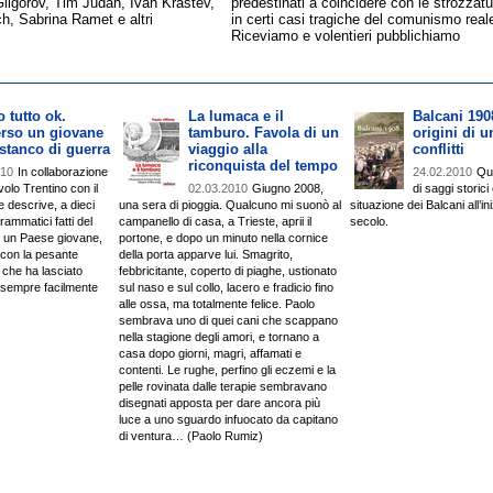
Gligorov, Tim Judah, Ivan Krastev,
predestinati a coincidere con le strozzatur
h, Sabrina Ramet e altri
in certi casi tragiche del comunismo real
Riceviamo e volentieri pubblichiamo
 tutto ok.
La lumaca e il
Balcani 190
erso un giovane
tamburo. Favola di un
origini di u
stanco di guerra
viaggio alla
conflitti
riconquista del tempo
010
In collaborazione
24.02.2010
Qu
volo Trentino con il
02.03.2010
Giugno 2008,
di saggi storici
 descrive, a dieci
una sera di pioggia. Qualcuno mi suonò al
situazione dei Balcani all’in
rammatici fatti del
campanello di casa, a Trieste, aprii il
secolo.
di un Paese giovane,
portone, e dopo un minuto nella cornice
 con la pesante
della porta apparve lui. Smagrito,
 che ha lasciato
febbricitante, coperto di piaghe, ustionato
 sempre facilmente
sul naso e sul collo, lacero e fradicio fino
alle ossa, ma totalmente felice. Paolo
sembrava uno di quei cani che scappano
nella stagione degli amori, e tornano a
casa dopo giorni, magri, affamati e
contenti. Le rughe, perfino gli eczemi e la
pelle rovinata dalle terapie sembravano
disegnati apposta per dare ancora più
luce a uno sguardo infuocato da capitano
di ventura… (Paolo Rumiz)