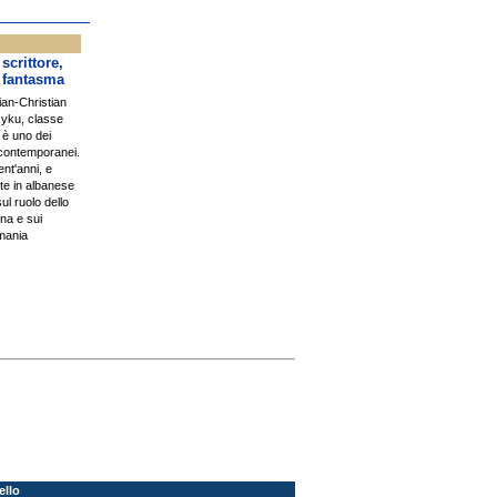
scrittore,
 fantasma
ian-Christian
yku, classe
 è uno dei
i contemporanei.
nt'anni, e
e in albanese
ul ruolo dello
rna e sui
omania
ello