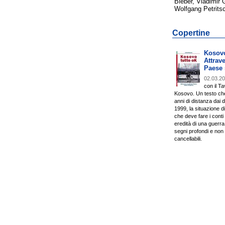
Bieber, Vladimir 
Wolfgang Petritsc
Copertine
Kosovo
Attrav
Paese 
02.03.2
con il Ta
Kosovo. Un testo che
anni di distanza dai d
1999, la situazione 
che deve fare i conti
eredità di una guerra
segni profondi e non
cancellabili.