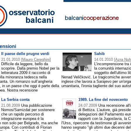
censioni
Il paese delle prugne verdi
Sahib
21.01.2010
[
Mauro Cereghini
]
14.01.2010
[
Azra Nuh
Difficile da leggere, bello da
L’incomprensione tra i
scoprire. Dalla premio Nobel per la
la comunità internazio
letteratura 2009 il racconto di
soggetto dell'ultimo li
ella minoranza tedesca nella
Nenad Veličković. Le tragicomiche avven
anta. Un romanzo sull’angheria
inglese che lavora a Sarajevo per un'org
, in un paese che oggi è parte della
umanitaria, l'ironia tagliente del suo autis
pea. Nostra recensione
La Serbia conta
1989. La fine del novecento
21.08.2009
Una pubblicazione
24.07.2009
Una recensione all'u
Nomos/Samizdat per sostenere
di Bettiza. L'autore, già preside
che un rapido percorso di
delegazioni del Parlamento eur
integrazione europea è la
rapporti con la Jugoslavia, la C
re non solo per Belgrado, ma anche
l'Urss, ripercorre da testimone gli avveni
Europa. Con contributi di Florian
hanno segnato "gli ultimi due decenni de