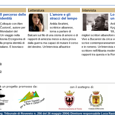
Letteratura
Intervista
Il percorso delle
L'amore e gli
Lo 
identità
stracci del tempo
un
Colloquio con Alen
Anilda Ibrahimi,
Ard
Čustović, autore per
scrittrice albanese,
Kyç
Mondadori del
torna a parlare di
'69,
 Un viaggio nella
Balcani sul filo di una storia di amore e di
migliori scrittori albanofon
a Bosnia Erzegovina di
rapporti di amicizia messi a dura prova
Vive a Bucarest da circa ve
lla propria identità di
dalla guerra ma capaci di mutare il corso
scrive contemporaneament
italiano. E bosniaco
del destino. Un'intervista all'autrice
e in romeno. Un'intervista s
scrittore nell'Albania mode
rapporti tra questa e la R
ra
so
Reg. Tribunale di Rovereto n. 256 del 26 maggio 2004) Direttore responsabile Luca Rast