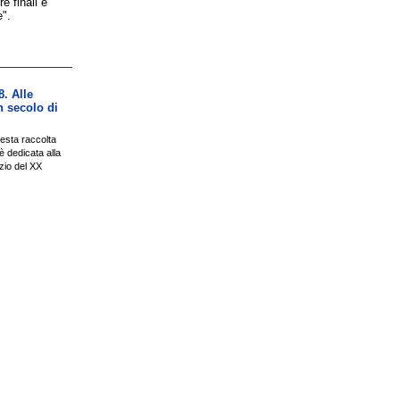
e finali e
e".
8. Alle
n secolo di
esta raccolta
 è dedicata alla
izio del XX