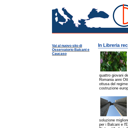
In libreria
Osservatorio Balcani
In Libreria re
Vai al nuovo sito di
Osservatorio Balcani e
Caucaso
quattro giovani d
Romania anni Ott
ottusa del regime
costruzione euro
soluzione miglio
per i Balcani e l'