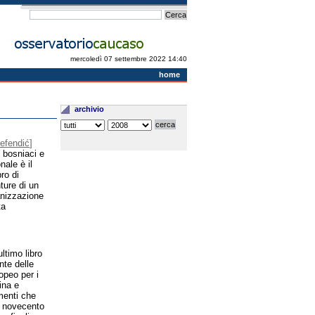
mercoledì 07 settembre 2022 14:40
home
archivio
efendić
]
 bosniaci e
nale è il
bro di
ture di un
anizzazione
ta
ltimo libro
nte delle
opeo per i
ina e
menti che
l novecento