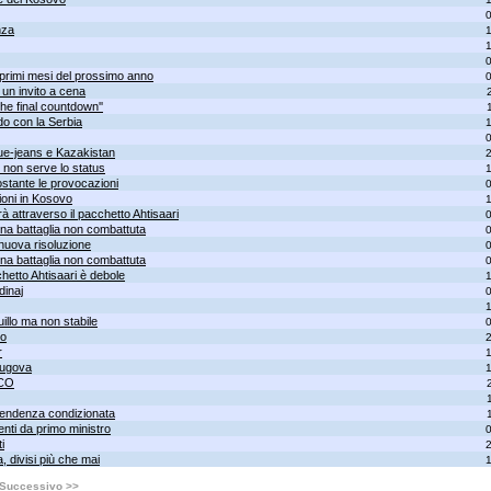
nza
 primi mesi del prossimo anno
 un invito a cena
The final countdown''
do con la Serbia
lue-jeans e Kazakistan
, non serve lo status
stante le provocazioni
zioni in Kosovo
à attraverso il pacchetto Ahtisaari
una battaglia non combattuta
uova risoluzione
una battaglia non combattuta
chetto Ahtisaari è debole
dinaj
illo ma non stabile
vo
r
 Rugova
ICO
dipendenza condizionata
nti da primo ministro
i
, divisi più che mai
Successivo >>