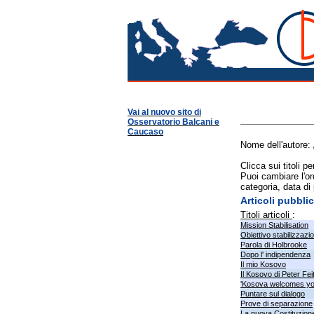
Osservatorio Balcani
Vai al nuovo sito di
Osservatorio Balcani e
Caucaso
Nome dell'autore:
Clicca sui titoli p
Puoi cambiare l'or
categoria, data di
Articoli pubbl
Titoli articoli
:
Mission Stabilisation
Obiettivo stabilizzazi
Parola di Holbrooke
Dopo l' indipendenza
Il mio Kosovo
Il Kosovo di Peter Fei
'Kosova welcomes yo
Puntare sul dialogo
Prove di separazione
La nuova Costituzion