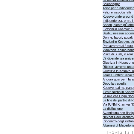
Boicottaggio
Torte per l' indipende
Felici e insoddisfatti
Kosovo underground
Indipendenza, entro i
Baden, niente più che
Elezioni in Kosovo: ''
Sejdiu, nessun accor
Donne, favori, appalti
Elezioni in Kosovo: b
Per lavorare al futuro
Vidovdan, calma nono
Visita di Bush, le rea
L'indipendenza arriver
Giustizia in Kosovo: 
Rücker: avremo una n
Giustizia in Kosovo: 
James Pettifer: il pac
Ancora guai per Hara
Dopo la tragedia
Kosovo: calmo, tranqu
Il voto serbo in Koso
La mia vita lungo l'Iba
La fine del partito di
Via l'UNMIK, arriva l'
La disillusione
Avanti tutta con l'in
Nexhat Daci: allename
L'incontro degli elefant
Albanesi di Macedonia
|
|
| < 1 >
|
2
3