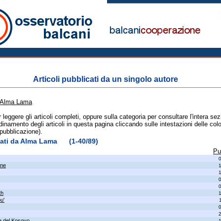
Articoli pubblicati da un singolo autore
Alma Lama
er leggere gli articoli completi, oppure sulla categoria per consultare l'intera se
dinamento degli articoli in questa pagina cliccando sulle intestazioni delle colo
 pubblicazione).
icati da Alma Lama (1-40/89)
Pu
one
th
u'
e del Kosovo