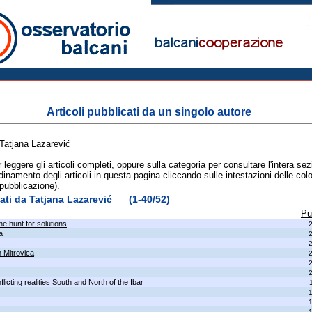
Articoli pubblicati da un singolo autore
Tatjana Lazarević
er leggere gli articoli completi, oppure sulla categoria per consultare l'intera se
dinamento degli articoli in questa pagina cliccando sulle intestazioni delle colo
 pubblicazione).
cati da Tatjana Lazarević (1-40/52)
Pu
he hunt for solutions
a
n Mitrovica
licting realities South and North of the Ibar