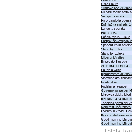
Oltre il muro
'Obnova pod cevima i
Ricostruzione sotto s
Sećajući se rata
Ricordando la guerra
Bošnjačka mahala, ži
Lungo la sponda
Eulex al via
Počela misija Euleks
Partijski šavovi popuc
Spaccatura in sordin
Stand by Eulex
Stand by Euleks
Milosrdni Andjeo
Il male del Kosovo
All'ombra del monast
Sukob u Crkvi
Il parlamento di Vido
Vidovdanska skupšti
Realtà divise
Podeljena realnost
Governo locale per M
Mitrovica dobila lokal
Il Kosovo a radicali e 
Tensione prima del v
Napetost uoči izbora
Uvereni u krivicu Har
Il giorno dell'amarezz
Good morning Mitrov
Good morning Mitrov
|
| < 1 >
|
2
Succ