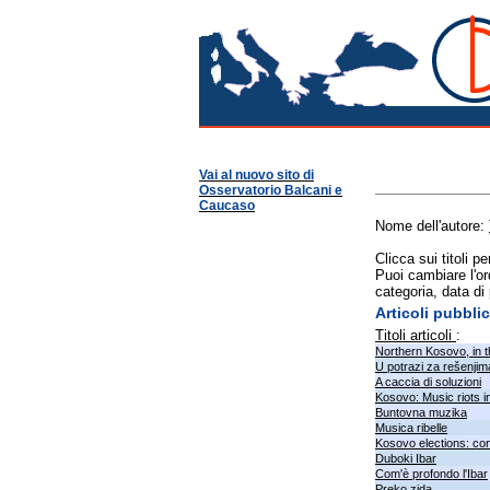
Osservatorio Balcani
Vai al nuovo sito di
Osservatorio Balcani e
Caucaso
Nome dell'autore:
Clicca sui titoli p
Puoi cambiare l'or
categoria, data di
Articoli pubbli
Titoli articoli
:
Northern Kosovo, in t
U potrazi za rešenjim
A caccia di soluzioni
Kosovo: Music riots i
Buntovna muzika
Musica ribelle
Kosovo elections: conf
Duboki Ibar
Com'è profondo l'Ibar
Preko zida