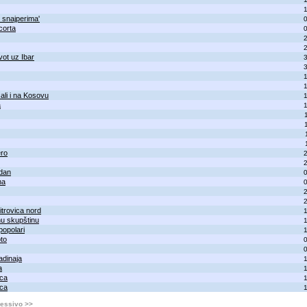
 snajperima'
corta
vot uz Ibar
ali i na Kosovu
a
ero
vdan
na
itrovica nord
nu skupštinu
popolari
oto
adinaja
a
ica
ica
essivo >>