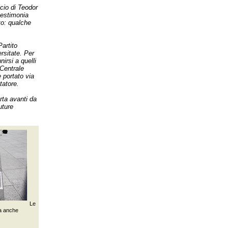
icio di Teodor
testimonia
to: qualche
artito
rsitate. Per
irsi a quelli
Centrale
 portato via
tatore.
rta avanti da
uture
Le
ma anche