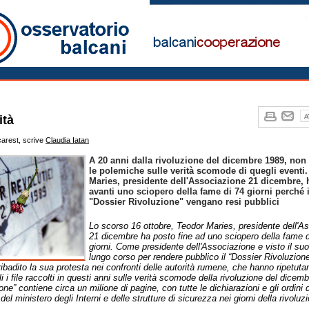
nia Notizie
ità
rest, scrive
Claudia Iatan
A 20 anni dalla rivoluzione del dicembre 1989, non
le polemiche sulle verità scomode di quegli eventi
Maries, presidente dell'Associazione 21 dicembre, 
avanti uno sciopero della fame di 74 giorni perché i 
"Dossier Rivoluzione" vengano resi pubblici
Lo scorso 16 ottobre, Teodor Maries, presidente dell'A
21 dicembre ha posto fine ad uno sciopero della fame 
giorni. Come presidente dell'Associazione e visto il su
lungo corso per rendere pubblico il “Dossier Rivoluzione
ibadito la sua protesta nei confronti delle autorità rumene, che hanno ripetut
rgli i file raccolti in questi anni sulle verità scomode della rivoluzione del dicemb
ne” contiene circa un milione di pagine, con tutte le dichiarazioni e gli ordini d
o del ministero degli Interni e delle strutture di sicurezza nei giorni della rivoluz