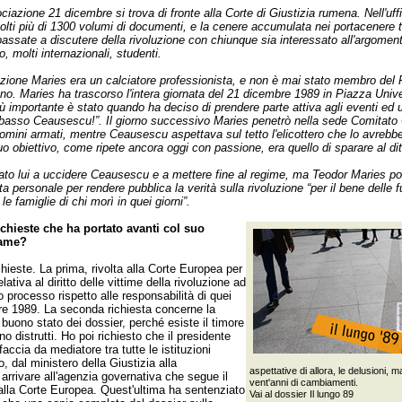
ciazione 21 dicembre si trova di fronte alla Corte di Giustizia rumena. Nell'uff
lti più di 1300 volumi di documenti, e la cenere accumulata nei portacenere 
passate a discutere della rivoluzione con chiunque sia interessato all'argomen
, molti internazionali, studenti.
uzione Maries era un calciatore professionista, e non è mai stato membro del P
. Maries ha trascorso l'intera giornata del 21 dicembre 1989 in Piazza Unive
iù importante è stato quando ha deciso di prendere parte attiva agli eventi ed un
basso Ceausescu!”. Il giorno successivo Maries penetrò nella sede Comitato 
uomini armati, mentre Ceausescu aspettava sul tetto l'elicottero che lo avrebbe
uo obiettivo, come ripete ancora oggi con passione, era quello di sparare al dit
tato lui a uccidere Ceausescu e a mettere fine al regime, ma Teodor Maries po
ta personale per rendere pubblica la verità sulla rivoluzione “per il bene delle f
le famiglie di chi morì in quei giorni”.
ichieste che ha portato avanti col suo
fame?
hieste. La prima, rivolta alla Corte Europea per
elativa al diritto delle vittime della rivoluzione ad
o processo rispetto alle responsabilità di quei
re 1989. La seconda richiesta concerne la
buono stato dei dossier, perché esiste il timore
o distrutti. Ho poi richiesto che il presidente
accia da mediatore tra tutte le istituzioni
, dal ministero della Giustizia alla
aspettative di allora, le delusioni, 
 arrivare all'agenzia governativa che segue il
vent'anni di cambiamenti.
alla Corte Europea. Quest'ultima ha sentenziato
Vai al dossier
Il lungo 89