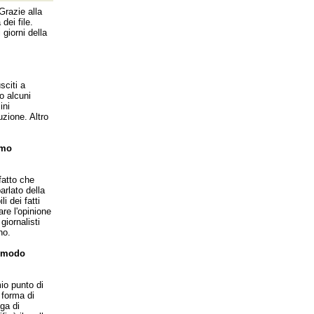
Grazie alla
dei file.
 giorni della
sciti a
no alcuni
ini
uzione. Altro
smo
fatto che
rlato della
 dei fatti
re l'opinione
giornalisti
no.
e modo
io punto di
 forma di
ga di