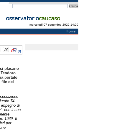
mercoledì 07 settembre 2022 14:29
home
(0)
 si placano
. Teodoro
ha portato
file del
ssociazione
durato 74
o impegno di
”, con il suo
amente
re 1989. Il
ati per
ione.