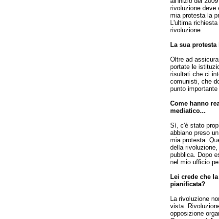
all'inizio del 20
rivoluzione deve
mia protesta la p
L'ultima richiesta
rivoluzione.
La sua protesta h
Oltre ad assicura
portate le istituz
risultati che ci i
comunisti, che do
punto importante 
Come hanno reag
mediatico...
Sì, c'è stato pro
abbiano preso un
mia protesta. Que
della rivoluzione
pubblica. Dopo ess
nel mio ufficio p
Lei crede che l
pianificata?
La rivoluzione no
vista. Rivoluzion
opposizione organ