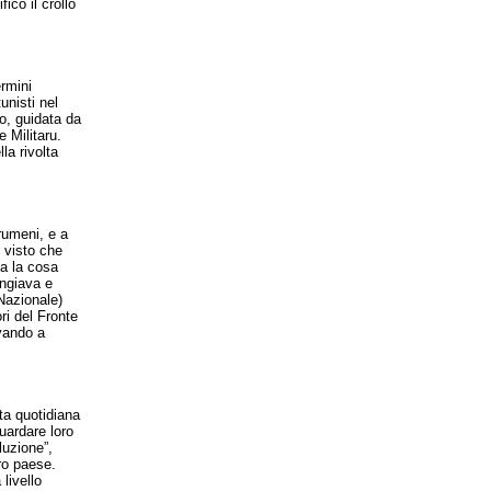
cò il crollo
ermini
unisti nel
o, guidata da
 Militaru.
la rivolta
rumeni, e a
, visto che
ma la cosa
angiava e
Nazionale)
ri del Fronte
ivando a
ita quotidiana
guardare loro
luzione”,
ro paese.
livello