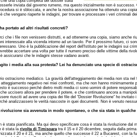
09 che una copia completa del dossier sulla
 esserle inviata dal governo rumeno, ma questo inizialmente non è successo. 
rocedura si è sbloccata, e anche la nostra associazione ha ottenuto una copia 
 è che vengano riaperte le indagini, per trovare e processare i veri criminali dei
a portato ad altri risultati concreti?
rci che i file non venissero distrutti, e ad ottenerne una copia, siamo anche riu
ioni interessate alla vicenda intorno ad un tavolo. Per il prossimo futuro, ci so
nteressano. Uno è la pubblicazione del report dell'Istituto per le indagini sui crim
vrebbe accertare una volta per tutte il numero preciso delle vittime della rivol
è assicurarsi che le indagini stesse vadano avanti.
ito i media alla sua protesta? Lei ha denunciato una specie di ostraci
prio ostracismo mediatico. La gravità dell'atteggiamento dei media non sta nel 
 atteggiamento negativo nei miei confronti, ma che non hanno minimamente pa
sto è successo perché dietro molti media ci sono uomini di potere responsabili
, che uccisero allora per prendere il potere, e che continuano ancora a manipola
ere riusciti ad avere una copia dei file del “Dossier Rivoluzione” ho invitato i 
erché analizzassero le verità nascoste in quei documenti. Non è venuto nessu
a rivoluzione sia avvenuta in modo spontaneo, o che sia stata in qualch
n è stata pianificata. Ma qui devo specificare cosa è stata la rivoluzione dal m
e è stata la
rivolta di Timisoara
tra il 15 e il 20 dicembre, seguita dalla prima
izzata il 20 e il 21, ma anche quello che successe il 22 a Bucarest, con la fu