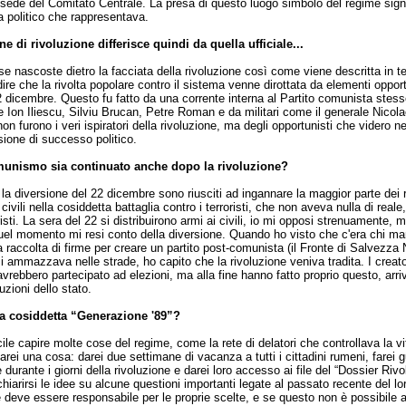
ede del Comitato Centrale. La presa di questo luogo simbolo del regime signifi
ma politico che rappresentava.
e di rivoluzione differisce quindi da quella ufficiale...
e nascoste dietro la facciata della rivoluzione così come viene descritta in t
 dire che la rivolta popolare contro il sistema venne dirottata da elementi opport
 dicembre. Questo fu fatto da una corrente interna al Partito comunista stess
e Ion Iliescu, Silviu Brucan, Petre Roman e da militari come il generale Nicolae
 furono i veri ispiratori della rivoluzione, ma degli opportunisti che videro nel
ione di successo politico.
munismo sia continuato anche dopo la rivoluzione?
a diversione del 22 dicembre sono riusciti ad ingannare la maggior parte dei 
civili nella cosiddetta battaglia contro i terroristi, che non aveva nulla di reale
isti. La sera del 22 si distribuirono armi ai civili, io mi opposi strenuamente, 
quel momento mi resi conto della diversione. Quando ho visto che c'era chi m
 raccolta di firme per creare un partito post-comunista (il Fronte di Salvezza 
i ammazzava nelle strade, ho capito che la rivoluzione veniva tradita. I creato
vrebbero partecipato ad elezioni, ma alla fine hanno fatto proprio questo, arr
tuzioni dello stato.
a cosiddetta “Generazione '89”?
cile capire molte cose del regime, come la rete di delatori che controllava la v
 Io farei una cosa: darei due settimane di vacanza a tutti i cittadini rumeni, farei 
durante i giorni della rivoluzione e darei loro accesso ai file del “Dossier Rivo
iarirsi le idee su alcune questioni importanti legate al passato recente del lo
deve essere responsabile per le proprie scelte, e se questo non è possibile a 