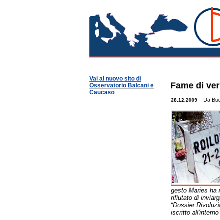
Roma
Osservatorio Balcani
Guide per Area
Romania
Vai al nuovo sito di
Fame di ver
Osservatorio Balcani e
Caucaso
Da Buca
28.12.2009
gesto Maries ha r
rifiutato di invia
“Dossier Rivoluzio
iscritto all'intern