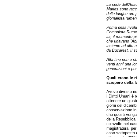
La sede dell'Asso
Maries sono racco
delle lunghe ore 
giornalista rumeno
Prima della rivol
Comunista Rumeno
lui, il momento p
che urlavano “Ab
insieme ad altri 
da Bucarest. Il s
Alla fine non è s
venti anni una lot
generazioni e per 
Quali erano le r
sciopero della 
Avevo diverse ric
i Diritti Umani è r
ottenere un giust
giorni del dicemb
conservazione in 
che questi vengan
della Repubblica f
coinvolte nel caso
magistratura, per
caso sottoposto 