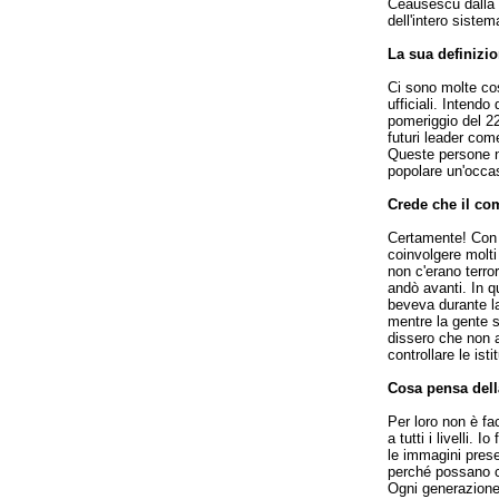
Ceausescu dalla s
dell'intero siste
La sua definizion
Ci sono molte cos
ufficiali. Intendo
pomeriggio del 22
futuri leader com
Queste persone non
popolare un'occas
Crede che il co
Certamente! Con l
coinvolgere molti 
non c'erano terror
andò avanti. In 
beveva durante la
mentre la gente s
dissero che non a
controllare le isti
Cosa pensa dell
Per loro non è fa
a tutti i livelli.
le immagini prese 
perché possano ch
Ogni generazione 