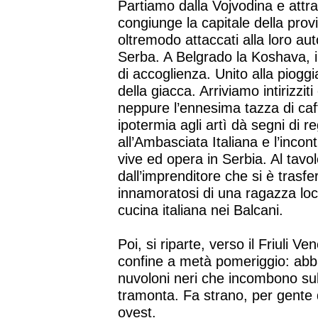
Partiamo dalla Vojvodina e attr
congiunge la capitale della pro
oltremodo attaccati alla loro au
Serba. A Belgrado la Koshava, il
di accoglienza. Unito alla pioggia
della giacca. Arriviamo intirizzit
neppure l’ennesima tazza di caffè
ipotermia agli artì dà segni di r
all’Ambasciata Italiana e l’incon
vive ed opera in Serbia. Al tavo
dall’imprenditore che si è trasfer
innamoratosi di una ragazza loca
cucina italiana nei Balcani.
Poi, si riparte, verso il Friuli V
confine a metà pomeriggio: ab
nuvoloni neri che incombono sul
tramonta. Fa strano, per gente 
ovest.