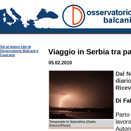
Racconti, diari di viaggio
Osservatorio Balcani
Vai al nuovo sito di
Viaggio in Serbia tra p
Osservatorio Balcani e
Caucaso
05.02.2010
Dal N
diari
Ricev
Di F
Parto 
lavor
Temporale in Vojvodina (Zarko
Drincic/Flickr)
Auton