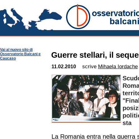
Romania Notizie
Osservatorio Balcani
Guide per Area
Romania
Vai al nuovo sito di
Guerre stellari, il seque
Osservatorio Balcani e
Caucaso
scrive
Mihaela Iordache
11.02.2010
Scudo
Roman
territ
"Fina
posiz
polit
sta
La Romania entra nella guerra s