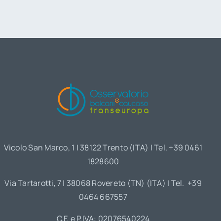
Vicolo San Marco, 1 | 38122 Trento (ITA) | Tel. +39 0461
1828600
Via Tartarotti, 7 | 38068 Rovereto (TN) (ITA) | Tel. +39
0464 667557
C.F. e P.IVA: 02076540224