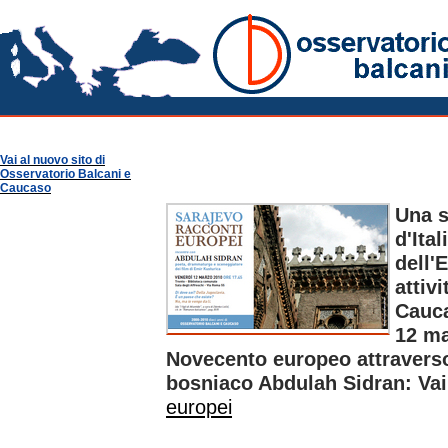
Osservatorio Balcani
Vai al nuovo sito di
Osservatorio Balcani e
Caucaso
Una s
d'Ita
dell'
attiv
Cauca
12 ma
Novecento europeo attraverso 
bosniaco Abdulah Sidran: Va
europei