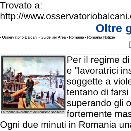
Trovato a:
http://www.osservatoriobalcani.
Oltre g
Osservatorio Balcani
Guide per Area
Romania
Romania Notizie
Per il regime d
e "lavoratrici i
soggette a viol
tentano di farsi
superando gli o
fortemente mas
La "donna lavoratrice" del realismo socialista
Ogni due minuti in Romania una