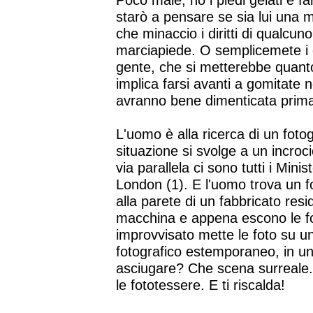
Poco male, ho i piedi gelati e f
starò a pensare se sia lui una mi
che minaccio i diritti di qualcun
marciapiede. O semplicemete i di
gente, che si metterebbe quanto
implica farsi avanti a gomitate n
avranno bene dimenticata prima 
L'uomo è alla ricerca di un fotog
situazione si svolge a un incroci
via parallela ci sono tutti i Minis
London (1). E l'uomo trova un f
alla parete di un fabbricato resid
macchina e appena escono le fot
improvvisato mette le foto su un
fotografico estemporaneo, in un
asciugare? Che scena surreale.
le fototessere. E ti riscalda!