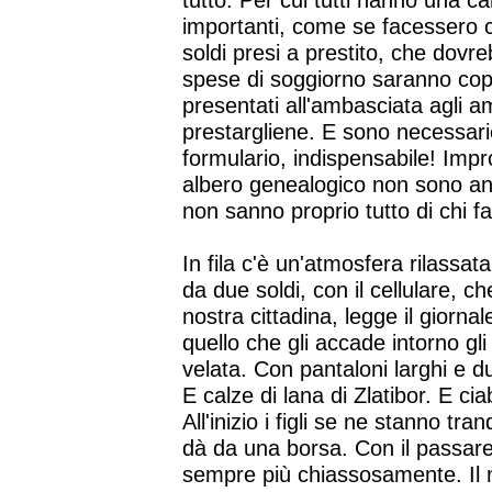
tutto. Per cui tutti hanno una c
importanti, come se facessero c
soldi presi a prestito, che dovr
spese di soggiorno saranno cope
presentati all'ambasciata agli 
prestargliene. E sono necessarie
formulario, indispensabile! Impr
albero genealogico non sono anc
non sanno proprio tutto di chi f
In fila c'è un'atmosfera rilassa
da due soldi, con il cellulare, c
nostra cittadina, legge il giorn
quello che gli accade intorno g
velata. Con pantaloni larghi e d
E calze di lana di Zlatibor. E ciab
All'inizio i figli se ne stanno tra
dà da una borsa. Con il passare 
sempre più chiassosamente. Il m