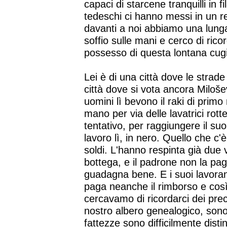
capaci di starcene tranquilli in fi
tedeschi ci hanno messi in un re
davanti a noi abbiamo una lung
soffio sulle mani e cerco di rico
possesso di questa lontana cugi
Lei è di una città dove le strade
città dove si vota ancora Milošev
uomini lì bevono il raki di primo
mano per via delle lavatrici rott
tentativo, per raggiungere il su
lavoro lì, in nero. Quello che c'
soldi. L'hanno respinta già due 
bottega, e il padrone non la pa
guadagna bene. E i suoi lavoran
paga neanche il rimborso e cos
cercavamo di ricordarci dei preced
nostro albero genealogico, sono a
fattezze sono difficilmente disting