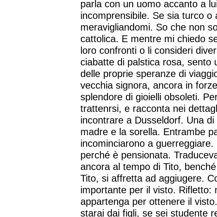
parla con un uomo accanto a lui
incomprensibile. Se sia turco o 
meravigliandomi. So che non son
cattolica. E mentre mi chiedo se s
loro confronti o li consideri dive
ciabatte di palstica rosa, sent
delle proprie speranze di viaggi
vecchia signora, ancora in forz
splendore di gioielli obsoleti. P
trattenrsi, e racconta nei dettagl
incontrare a Dusseldorf. Una di
madre e la sorella. Entrambe pa
incominciarono a guerreggiare. H
perché è pensionata. Traduceva
ancora al tempo di Tito, benché
Tito, si affretta ad aggiugere
importante per il visto. Rifletto
appartenga per ottenere il vist
starai dai figli, se sei studente 