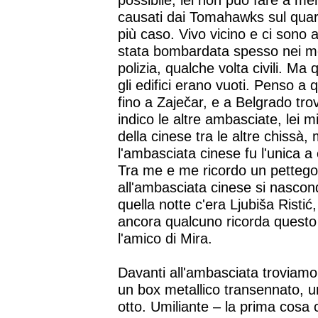
possibile, lei non può fare a me
causati dai Tomahawks sul quarti
più caso. Vivo vicino e ci sono ab
stata bombardata spesso nei mesi
polizia, qualche volta civili. Ma
gli edifici erano vuoti. Penso 
fino a Zaječar, e a Belgrado tro
indico le altre ambasciate, lei 
della cinese tra le altre chissà,
l'ambasciata cinese fu l'unica a 
Tra me e me ricordo un pettego
all'ambasciata cinese si nascon
quella notte c'era Ljubiša Risti
ancora qualcuno ricorda questo p
l'amico di Mira.
Davanti all'ambasciata troviamo
un box metallico transennato, una
otto. Umiliante – la prima cosa