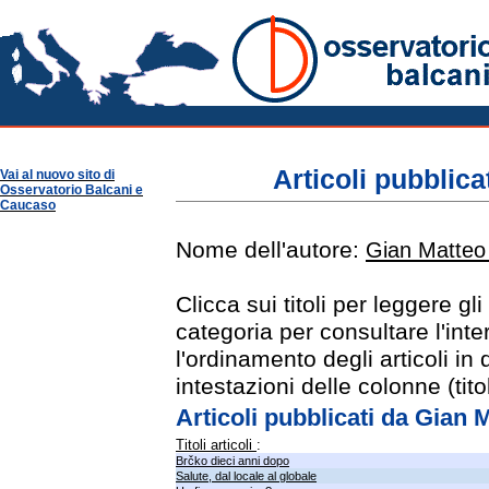
Osservatorio Balcani
Articoli pubblica
Vai al nuovo sito di
Osservatorio Balcani e
Caucaso
Nome dell'autore:
Gian Matteo
Clicca sui titoli per leggere gl
categoria per consultare l'int
l'ordinamento degli articoli in
intestazioni delle colonne (tit
Articoli pubblicati da Gia
Titoli articoli
:
Brčko dieci anni dopo
Salute, dal locale al globale