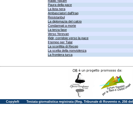
Radio Yaşam
Paura della pace
La lista nera
Ambasciatori dall'Iraq
Resistanbul
La diplomazia del calcio
Condannati a morte
La terza fase
Verso Yerevan
Iğdir, corridoio verso la pace
Il tempo per Talat
La sconfitta di Recep
La scelta della nonviolenza
La frontiera turca
Copyleft
Testata giornalistica registrata (Reg. Tribunale di Rovereto n. 256 d