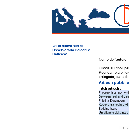
Osservatorio Balcani
Vai al nuovo sito di
Osservatorio Balcani e
Caucaso
Nome dell'autore:
Clicca sui titoli p
Puoi cambiare l'or
categoria, data di
Articoli pubbl
Titoli articoli
:
Protagoniste, non vitt
Between real and vir
Pristina Downtown
Kosovo tra reale e vir
Splitting hairs
Un bilancio della part