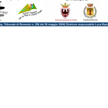
Reg. Tribunale di Rovereto n. 256 del 26 maggio 2004) Direttore responsabile Luca Rast