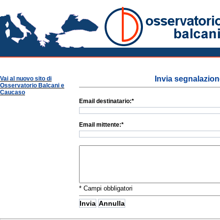
Osservatorio Balcani
Invia segnalazione
Vai al nuovo sito di
Osservatorio Balcani e
Caucaso
Email destinatario:*
Email mittente:*
Il tuo commento a questo articolo:
* Campi obbligatori
<< Indietro