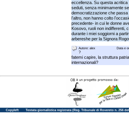
eccellenza. Su questa acritica p
seduti, senza minimamente sen
democratizzazione che passa 
l'altro, non hanno colto l'occa
precedente- in cui le donne ave
Kosovo, ruoli non indifferenti
durante i miei soggiorni a parti
arbereshe per la Signora Rog
Autore:
alex
Data e o
?
fatemi capire, la struttura patri
internazionali?
Copyleft
Testata giornalistica registrata (Reg. Tribunale di Rovereto n. 256 d