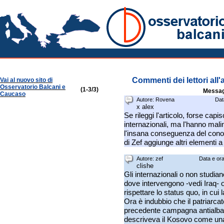
Osservatorio Balcani
Commenti dei lettori all'
Vai al nuovo sito di
Osservatorio Balcani e
(1-3/3)
Messag
Caucaso
Autore:
Rovena
Dat
x alex
Se rileggi l'articolo, forse capi
internazionali, ma l'hanno mali
l'insana conseguenza del cono
di Zef aggiunge altri elementi a 
Autore:
zef
Data e ora
clishe
Gli internazionali o non studia
dove intervengono -vedi Iraq- o
rispettare lo status quo, in cu
Ora è indubbio che il patriarca
precedente campagna antialban
descriveva il Kosovo come una 