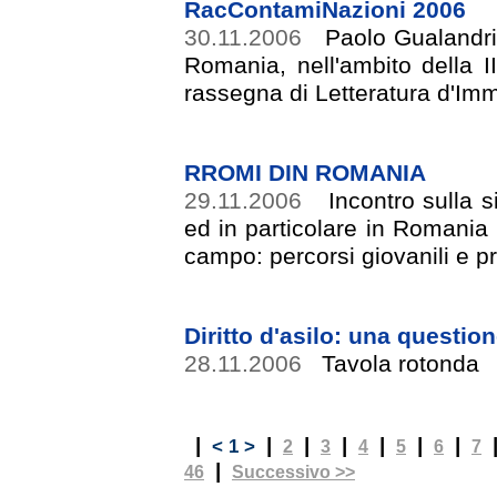
RacContamiNazioni 2006
30.11.2006
Paolo Gualandri
Romania, nell'ambito della I
rassegna di Letteratura d'Im
RROMI DIN ROMANIA
29.11.2006
Incontro sulla 
ed in particolare in Romania 
campo: percorsi giovanili e p
Diritto d'asilo: una questio
28.11.2006
Tavola rotonda
|
|
|
|
|
|
|
< 1 >
2
3
4
5
6
7
|
46
Successivo >>