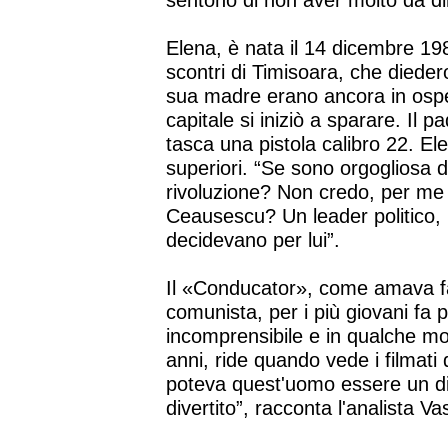
sentono di non aver molto da di
Elena, è nata il 14 dicembre 1989
scontri di Timisoara, che diedero 
sua madre erano ancora in ospe
capitale si iniziò a sparare. Il p
tasca una pistola calibro 22. Ele
superiori. “Se sono orgogliosa d
rivoluzione? Non credo, per me 
Ceausescu? Un leader politico, n
decidevano per lui”.
Il «Conducator», come amava fa
comunista, per i più giovani fa 
incomprensibile e in qualche mo
anni, ride quando vede i filmati
poteva quest'uomo essere un ditt
divertito”, racconta l'analista Va