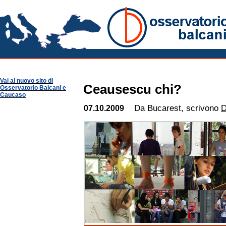
Romania Notizie
Osservatorio Balcani
Guide per Area
Romania
Vai al nuovo sito di
Ceausescu chi?
Osservatorio Balcani e
Caucaso
Da Bucarest, scrivono
D
07.10.2009