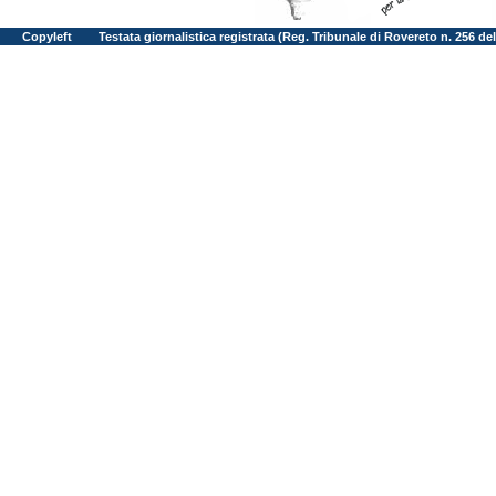
Copyleft
Testata giornalistica registrata (Reg. Tribunale di Rovereto n. 256 d