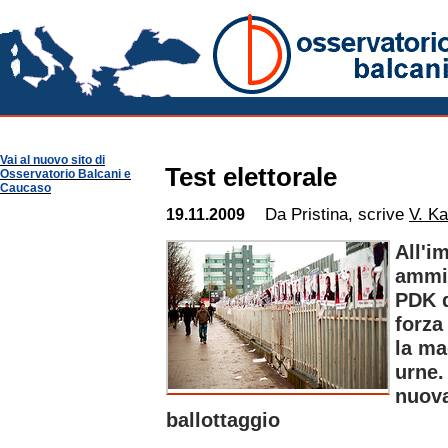
Kosovo Notizie
Osservatorio Balcani
Guide per Area
Kosovo
Vai al nuovo sito di
Test elettorale
Osservatorio Balcani e
Caucaso
Da Pristina, scrive
V. Ka
19.11.2009
All'i
ammin
PDK d
forza
la ma
urne.
nuova
ballottaggio