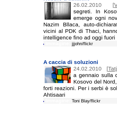
26.02.2010
[
V
segreti. In Kos
emerge ogni nov
Nazim Bllaca, auto-dichiara
vicini al PDK di Thaci, ha
intelligence fino ad oggi fuori
Immagine:
jjjohn/flickr
A caccia di soluzioni
24.02.2010
[
Tat
a gennaio sulla 
Kosovo del Nord, 
forti reazioni. Per i serbi è so
Ahtisaari
Immagine:
Toni Blay/flickr