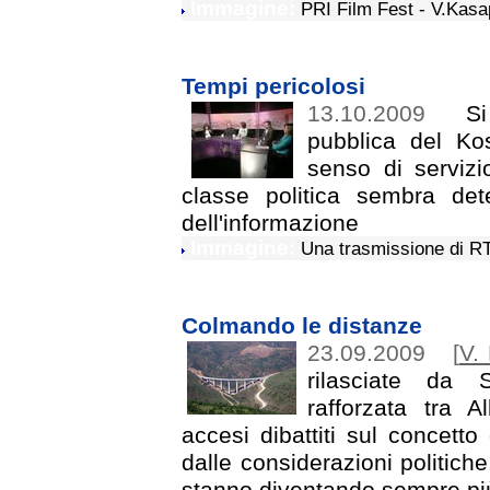
Immagine:
PRI Film Fest - V.Kasap
Tempi pericolosi
13.10.2009
Si 
pubblica del Ko
senso di servizi
classe politica sembra dete
dell'informazione
Immagine:
Una trasmissione di R
Colmando le distanze
23.09.2009
[
V.
rilasciate da 
rafforzata tra 
accesi dibattiti sul concett
dalle considerazioni politiche
stanno diventando sempre più