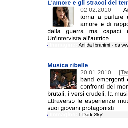
L'amore e gli stracci del t
02.02.2010
Ani
torna a parlare d
amore e di rappo
dalla guerra ma capaci d
Un'intervista all'autrice
Immagine:
Anilda Ibrahimi - da w
Musica ribelle
20.01.2010
[
Ta
band emergenti e
confronti del mo
brutali, i versi crudeli, la mus
attraverso le esperienze musi
suoi giovani protagonisti
Immagine:
I 'Dark Sky'