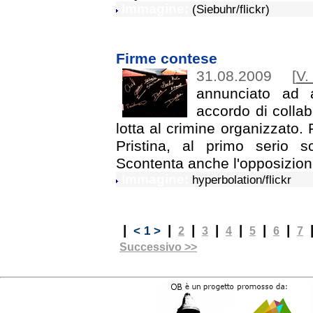
Immagine:
(Siebuhr/flickr)
Firme contese
31.08.2009
[
V.
annunciato ad a
accordo di collab
lotta al crimine organizzato. 
Pristina, al primo serio 
Scontenta anche l'opposizion
Immagine:
hyperbolation/flickr
|
|
|
|
|
|
|
< 1 >
2
3
4
5
6
7
Successivo >>