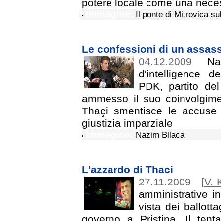
potere locale come una neces
Immagine:
Il ponte di Mitrovica su
Le confessioni di un assas
04.12.2009
Naz
d'intelligence de
PDK, partito de
ammesso il suo coinvolgimen
Thaçi smentisce le accuse 
giustizia imparziale
Immagine:
Nazim Bllaca
L'azzardo di Thaci
27.11.2009
[
V. 
amministrative i
vista dei ballott
governo a Pristina. Il tent