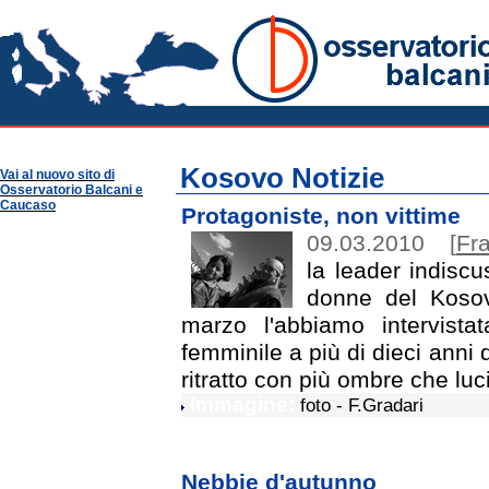
Kosovo Notizie
Osservatorio Balcani
Guide per Area
Kosovo
Kosovo Notizie
Vai al nuovo sito di
Osservatorio Balcani e
Caucaso
Protagoniste, non vittime
09.03.2010
[
Fr
la leader indiscu
donne del Kosovo
marzo l'abbiamo intervistat
femminile a più di dieci anni 
ritratto con più ombre che luc
Immagine:
foto - F.Gradari
Nebbie d'autunno