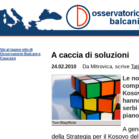
Kosovo Notizie
Osservatorio Balcani
Guide per Area
Kosovo
Vai al nuovo sito di
A caccia di soluzioni
Osservatorio Balcani e
Caucaso
Da Mitrovica, scrive
Tat
24.02.2010
Le no
compl
Kosov
hanno
serbi
piano
Toni Blay/flickr
A genn
della Strategia per il Kosovo del