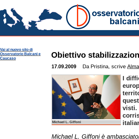
Kosovo Notizie
Osservatorio Balcani
Guide per Area
Kosovo
Vai al nuovo sito di
Obiettivo stabilizzazio
Osservatorio Balcani e
Caucaso
Da Pristina, scrive
Alma
17.09.2009
I diff
europ
terri
quest
visti
corri
itali
Michael L. Giffoni
Michael L. Giffoni è ambasciator