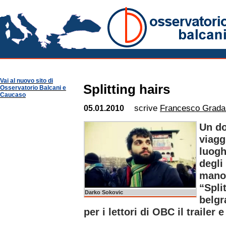
Serbia Notizie
Osservatorio Balcani
Guide per Area
Serbia
Vai al nuovo sito di
Splitting hairs
Osservatorio Balcani e
Caucaso
scrive
Francesco Grada
05.01.2010
Un do
viagg
luogh
degli
mano.
“Spli
Darko Sokovic
belgr
per i lettori di OBC il trailer 