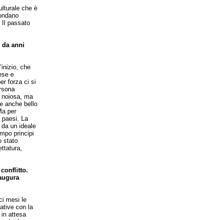
ulturale che è
fondano
 Il passato
 da anni
’inizio, che
rese e
er forza ci si
ersona
i noiosa, ma
re anche bello
 Ma per
 paesi. La
 da un ideale
empo principi
o stato
ttatura,
conflitto.
 augura
ci mesi le
tative con la
 in attesa