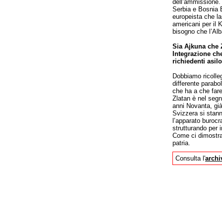
dell’ammissione.
Serbia e Bosnia E
europeista che la
americani per il 
bisogno che l’Alb
Sia Ajkuna che Za
Integrazione che
richiedenti asil
Dobbiamo ricolleg
differente parab
che ha a che fare 
Zlatan è nel seg
anni Novanta, già
Svizzera si stann
l’apparato burocr
strutturando per i
Come ci dimostra 
patria.
Consulta l'
archi