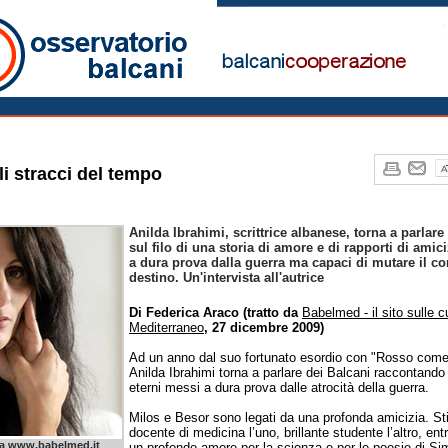
o Notizie
li stracci del tempo
Anilda Ibrahimi, scrittrice albanese, torna a parlare
sul filo di una storia di amore e di rapporti di amic
a dura prova dalla guerra ma capaci di mutare il co
destino. Un'intervista all'autrice
Di Federica Araco (tratto da
Babelmed - il sito sulle c
Mediterraneo
, 27 dicembre 2009)
Ad un anno dal suo fortunato esordio con "Rosso com
Anilda Ibrahimi torna a parlare dei Balcani raccontando
eterni messi a dura prova dalle atrocità della guerra.
Milos e Besor sono legati da una profonda amicizia. S
docente di medicina l’uno, brillante studente l’altro, en
 da www.babelmed.it
un profondo amore per la scienza e per le poesie di Simi