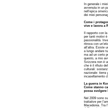
In generale i mie
avvenuta in un pa
nell’epica omeric
dei miei personag
Come i protagon
vive e lavora a
Il rapporto con la
per tanti motivi 
passionalità. Inve
ritrova con un’et
all’altra. Esiste
a lungo andare tu
ma ad un certo pun
questo, a mio avv
Svizzera non è u
che è il rifiuto d
culturali: sostan
nazionale: tierra
incasellamento ch
La guerra in Kos
Come stanno cam
possa svolgere 
Nel 2009 sono su
trattative per l’a
Macedonia. Tra l’