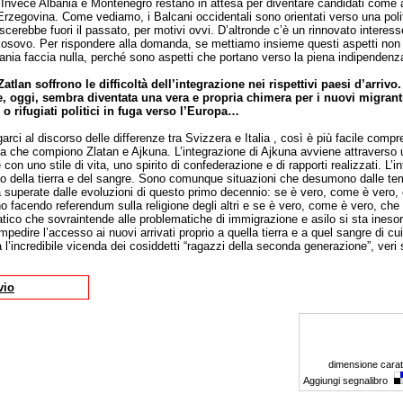
 Invece Albania e Montenegro restano in attesa per diventare candidati come 
rzegovina. Come vediamo, i Balcani occidentali sono orientati verso una poli
scerebbe fuori il passato, per motivi ovvi. D’altronde c’è un rinnovato interess
Kosovo. Per rispondere alla domanda, se mettiamo insieme questi aspetti non 
ania faccia nulla, perché sono aspetti che portano verso la piena indipenden
tlan soffrono le difficoltà dell’integrazione nei rispettivi paesi d’arrivo.
, oggi, sembra diventata una vera e propria chimera per i nuovi migrant
o o rifugiati politici in fuga verso l’Europa…
arci al discorso delle differenze tra Svizzera e Italia , così è più facile compr
ola che compiono Zlatan e Ajkuna. L’integrazione di Ajkuna avviene attravers
con uno stile di vita, uno spirito di confederazione e di rapporti realizzati. L’i
no della tierra e del sangre. Sono comunque situazioni che desumono dalle tem
 superate dalle evoluzioni di questo primo decennio: se è vero, come è vero, 
o facendo referendum sulla religione degli altri e se è vero, come è vero, che in
atico che sovraintende alle problematiche di immigrazione e asilo si sta ineso
mpedire l’accesso ai nuovi arrivati proprio a quella tierra e a quel sangre di c
l’incredibile vicenda dei cosiddetti “ragazzi della seconda generazione”, veri s
vio
dimensione carat
Aggiungi segnalibro