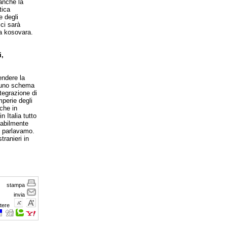
anche la
tica
e degli
ci sarà
za kosovara.
i,
endere la
o uno schema
ntegrazione di
perie degli
che in
 Italia tutto
rabilmente
ui parlavamo.
tranieri in
stampa
invia
tere