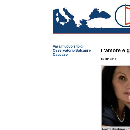
Kosov
Osservatorio Balcani
Guide per Area
Kosovo
Vai al nuovo sito di
L'amore e g
Osservatorio Balcani e
Caucaso
02.02.2010
Anilda Ibrahimi -