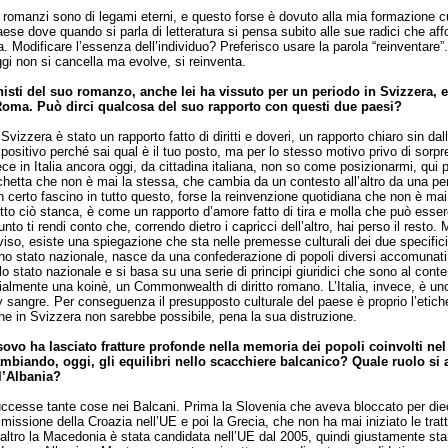
i romanzi sono di legami eterni, e questo forse è dovuto alla mia formazione c
ese dove quando si parla di letteratura si pensa subito alle sue radici che af
a. Modificare l’essenza dell’individuo? Preferisco usare la parola “reinventare”.
gi non si cancella ma evolve, si reinventa.
isti del suo romanzo, anche lei ha vissuto per un periodo in Svizzera, e
 Roma. Può dirci qualcosa del suo rapporto con questi due paesi?
 Svizzera è stato un rapporto fatto di diritti e doveri, un rapporto chiaro sin dall
è positivo perché sai qual è il tuo posto, ma per lo stesso motivo privo di sorp
ce in Italia ancora oggi, da cittadina italiana, non so come posizionarmi, qui p
ichetta che non è mai la stessa, che cambia da un contesto all’altro da una p
 un certo fascino in tutto questo, forse la reinvenzione quotidiana che non è ma
tto ciò stanca, è come un rapporto d’amore fatto di tira e molla che può esse
to ti rendi conto che, correndo dietro i capricci dell’altro, hai perso il resto.
iso, esiste una spiegazione che sta nelle premesse culturali dei due specifici
no stato nazionale, nasce da una confederazione di popoli diversi accomunati
ello stato nazionale e si basa su una serie di principi giuridici che sono al cont
zialmente una koinè, un Commonwealth di diritto romano. L’Italia, invece, è un
 y sangre. Per conseguenza il presupposto culturale del paese è proprio l’etiche
e in Svizzera non sarebbe possibile, pena la sua distruzione.
ovo ha lasciato fratture profonde nella memoria dei popoli coinvolti nel 
biando, oggi, gli equilibri nello scacchiere balcanico? Quale ruolo si
l’Albania?
ccesse tante cose nei Balcani. Prima la Slovenia che aveva bloccato per die
mmissione della Croazia nell’UE e poi la Grecia, che non ha mai iniziato le trat
altro la Macedonia è stata candidata nell’UE dal 2005, quindi giustamente sta