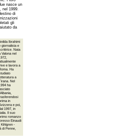
 due nasce un
, nel 1999.
destino di
anizzazioni
etati gli
 aiutato da
.
Anilda Ibrahimi
è giornalista e
scrittrice. Nata
a Valona nel
1972,
attualmente
vive e lavora a
Roma. Ha
studiato
letteratura a
Tirana. Nel
1994 ha
lasciato
l'Albania,
trasferendosi
prima in
Svizzera e poi,
dal 1997, in
Italia. Il suo
primo romanzo
presso Einaudi
 Kihlgren -
tà di Penne,