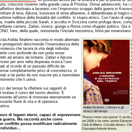
jkuna, crescono insieme nella grande casa di Pristina. Ormai adolescenti, tra i
ffettivo destinato a lacerarsi con l’improvviso scoppio della guerra in Kosovo
militare di leva, Ajkuna, kosovara di etnia albanese, è abbandonata al tragico 
 vittime indifese della brutalità del conflitto: lo stupro etnico. Con l’aiuto di org
a, madre della piccola Sarah, è accolta in Svizzera come profuga dove, compl
brillante carriera. Zatlan, invece, giunge a Roma come rifugiato politico. Qui è
ONU, Ines, della quale, nonostante l’iniziale resistenza, finirà per innamorarsi
ità Anilda Ibrahimi racconta in modo alternato
e protagonisti descrivendo l’insensatezza della
 violenza che lacera la vita degli individui
erite così profonde da non poter esser
retti ad amarsi da lontano, Zatlan e Ajkuna
ivere per anni nella disperata ricerca l’uno
pati al ricordo di un passato difficile da
ormai completamente privo di concretezza, si
iati a tal punto da non riuscire più a riannodare
sentimento che li univa.
cci del tempo fa riflettere sui rapporti di
i mutare il corso del nostro destino. E
onsente all’uomo di rinnovare eternamente se
ssante fluire di vita e di speranza.
utrice.
Anilda Ibrahimi, L'Amore e gli
stracci del tempo
nzo di legami eterni, capaci di sopravvivere
"Rosso come una sposa" è uscito 
lla guerra. Ma racconta anche come
nel 2008 e ha vinto i premi Edoardo
un conflitto possa modificare radicalmente
Città di Milano, Corrado Alvaro, Cit
 individuo…
Giuseppe Antonio Arena.