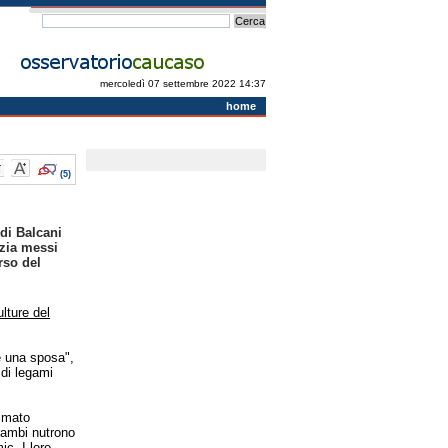
mercoledì 07 settembre 2022 14:37
home
(5)
 di Balcani
izia messi
rso del
ulture del
e una sposa",
 di legami
timato
trambi nutrono
c. I loro