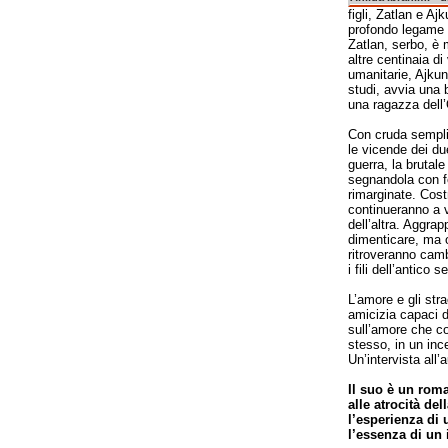
figli, Zatlan e A
profondo legame a
Zatlan, serbo, è 
altre centinaia di
umanitarie, Ajkun
studi, avvia una 
una ragazza dell’
Con cruda semplic
le vicende dei du
guerra, la brutale
segnandola con f
rimarginate. Cost
continueranno a v
dell’altra. Aggrap
dimenticare, ma 
ritroveranno camb
i fili dell’antico 
L’amore e gli stra
amicizia capaci d
sull’amore che c
stesso, in un ince
Un’intervista all’a
Il suo è un roma
alle atrocità de
l’esperienza di 
l’essenza di un