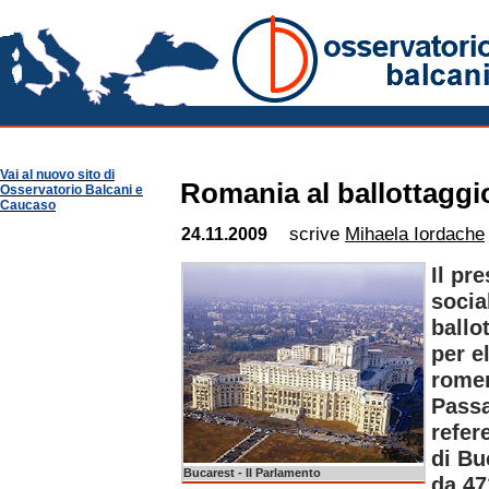
Romania Notizie
Osservatorio Balcani
Guide per Area
Romania
Vai al nuovo sito di
Romania al ballottaggi
Osservatorio Balcani e
Caucaso
scrive
Mihaela Iordache
24.11.2009
Il pr
socia
ballo
per e
romen
Passa
refer
di Bu
Bucarest - Il Parlamento
da 47