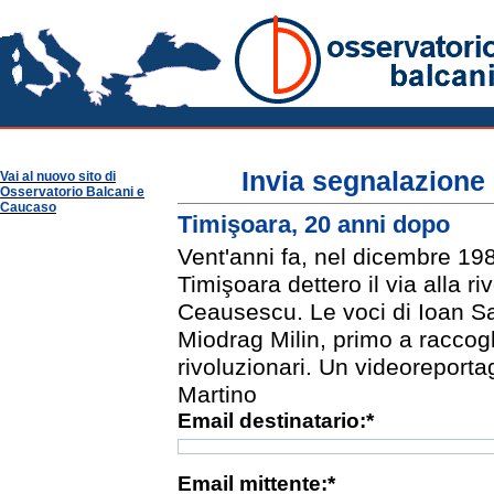
video
Osservatorio Balcani
Multimedia
Invia segnalazione 
Vai al nuovo sito di
Osservatorio Balcani e
Caucaso
Timişoara, 20 anni dopo
Vent'anni fa, nel dicembre 1989
Timişoara dettero il via alla r
Ceausescu. Le voci di Ioan Sav
Miodrag Milin, primo a raccogl
rivoluzionari. Un videoreport
Martino
Email destinatario:*
Email mittente:*