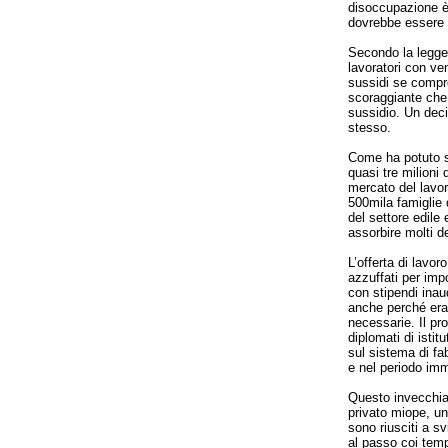
disoccupazione è 
dovrebbe essere 
Secondo la legge 
lavoratori con ve
sussidi se compre
scoraggiante che 
sussidio. Un deci
stesso.
Come ha potuto s
quasi tre milioni
mercato del lavoro
500mila famiglie d
del settore edile 
assorbire molti d
L’offerta di lavor
azzuffati per imp
con stipendi inaud
anche perché era
necessarie. Il pr
diplomati di istit
sul sistema di fa
e nel periodo im
Questo invecchia
privato miope, un
sono riusciti a s
al passo coi temp