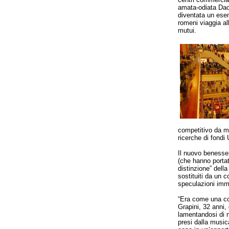
amata-odiata Daci
diventata un ese
romeni viaggia al
mutui.
competitivo da mu
ricerche di fondi 
Il nuovo benesser
(che hanno portat
distinzione” dell
sostituiti da un 
speculazioni immo
“Era come una cor
Grapini, 32 anni,
lamentandosi di n
presi dalla musica