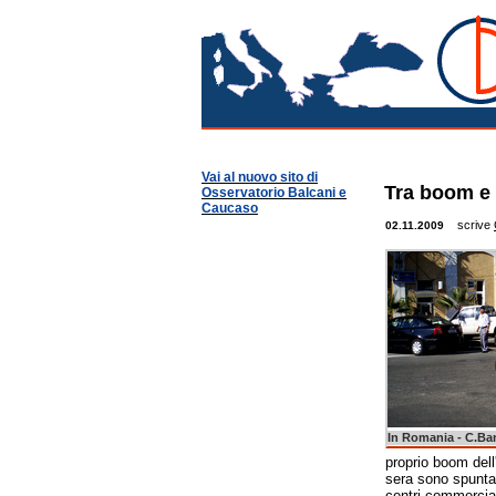
Roma
Osservatorio Balcani
Guide per Area
Romania
Vai al nuovo sito di
Tra boom e 
Osservatorio Balcani e
Caucaso
scrive
02.11.2009
In Romania - C.Ba
proprio boom dell'
sera sono spuntati
centri commercial