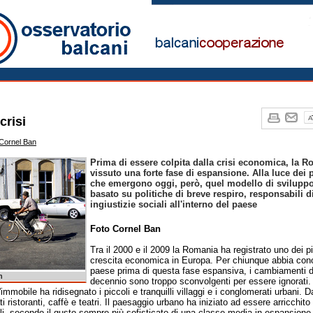
nia Notizie
crisi
Cornel Ban
Prima di essere colpita dalla crisi economica, la 
vissuto una forte fase di espansione. Alla luce dei
che emergono oggi, però, quel modello di svilupp
basato su politiche di breve respiro, responsabili di
ingiustizie sociali all'interno del paese
Foto Cornel Ban
Tra il 2000 e il 2009 la Romania ha registrato uno dei più
crescita economica in Europa. Per chiunque abbia cono
paese prima di questa fase espansiva, i cambiamenti de
n
decennio sono troppo sconvolgenti per essere ignorati.
immobile ha ridisegnato i piccoli e tranquilli villaggi e i conglomerati urbani. 
 ristoranti, caffè e teatri. Il paesaggio urbano ha iniziato ad essere arricchito
i, secondo il gusto sempre più sofisticato di una classe media in espansione.