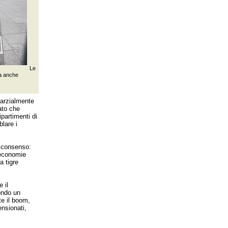
Le
ma anche
 parzialmente
ato che
ipartimenti di
lare i
o consenso:
oeconomie
a tigre
 il
ondo un
te il boom,
ensionati,