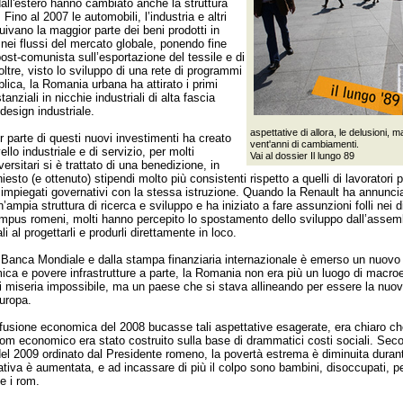
dall'estero hanno cambiato anche la struttura
 Fino al 2007 le automobili, l’industria e altri
uivano la maggior parte dei beni prodotti in
 nei flussi del mercato globale, ponendo fine
ost-comunista sull’esportazione del tessile e di
oltre, visto lo sviluppo di una rete di programmi
blica, la Romania urbana ha attirato i primi
anziali in nicchie industriali di alta fascia
esign industriale.
aspettative di allora, le delusioni, 
 parte di questi nuovi investimenti ha creato
vent'anni di cambiamenti.
vello industriale e di servizio, per molti
Vai al dossier
Il lungo 89
versitari si è trattato di una benedizione, in
esto (e ottenuto) stipendi molto più consistenti rispetto a quelli di lavoratori
i impiegati governativi con la stessa istruzione. Quando la Renault ha annunci
ampia struttura di ricerca e sviluppo e ha iniziato a fare assunzioni folli nei d
mpus romeni, molti hanno percepito lo spostamento dello sviluppo dall’assemb
li al progettarli e produrli direttamente in loco.
la Banca Mondiale e dalla stampa finanziaria internazionale è emerso un nuov
ica e povere infrastrutture a parte, la Romania non era più un luogo di macr
 miseria impossibile, ma un paese che si stava allineando per essere la nuov
uropa.
fusione economica del 2008 bucasse tali aspettative esagerate, era chiaro che
om economico era stato costruito sulla base di drammatici costi sociali. Sec
el 2009 ordinato dal Presidente romeno, la povertà estrema è diminuita duran
ativa è aumentata, e ad incassare di più il colpo sono bambini, disoccupati, p
 e i rom.