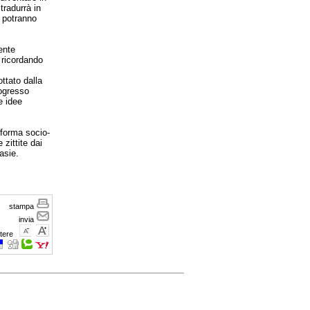
tradurrà in
o potranno
ente
 ricordando
ttato dalla
rogresso
e idee
riforma socio-
zittite dai
asie.
stampa
invia
tere