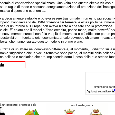
onomia di esportazione specializzata. Una volta che questo circolo vizioso si 
nessun taglio di tasse e nessuna deregolamentazione di protezione dell’impieg
ammatica dispersione economica.
era decisamente evitabile e poteva essere trasformato in un esito più socialm
uropeo”. L’anniversario del 1989 dovrebbe far fermare le élites politiche romene
ssa di un “ritorno all’Europa” non aveva niente a che fare con la promozione
ociale. E’ chiaro che il modello “forte crescita, poche tasse, molta povertà” ado
i nuovi membri europei non è la via più democratica o più efficiente per un p
ostenibile. In teoria la crisi economica attuale dovrebbe chiamare in causa l
erali che hanno ispirato questo modello in primo piano.
i tratta di un affare nel complesso differente e, al momento, il dibattito sulla 
nia suggerisce che le voci alternative sono poche, ai margini della politica e 
na politica e mediatica che sta implodendo sotto il peso delle sue stesse fant
vio
dimensione carat
Aggiungi segnalibro