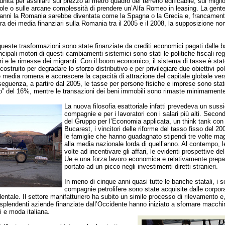
nità per assillarti sul prezzo al metro quadro del terreno edificabile, sui miglior
ole o sulle arcane complessità di prendere un’Alfa Romeo in leasing. La gente
 anni la Romania sarebbe diventata come la Spagna o la Grecia e, francament
ra dei media finanziari sulla Romania tra il 2005 e il 2008, la supposizione n
queste trasformazioni sono state finanziate da crediti economici pagati dalle 
incipali motori di questi cambiamenti sistemici sono stati le politiche fiscali reg
ri e le rimesse dei migranti. Con il boom economico, il sistema di tasse è sta
struito per degradare lo sforzo distributivo e per privilegiare due obiettivi poli
 media romena e accrescere la capacità di attrazione del capitale globale ver
eguenza, a partire dal 2005, le tasse per persone fisiche e imprese sono sta
so” del 16%, mentre le transazioni dei beni immobili sono rimaste minimamente
La nuova filosofia esattoriale infatti prevedeva un sussi
compagnie e per i lavoratori con i salari più alti. Secon
del Gruppo per l’Economia applicata, un think tank con
Bucarest, i vincitori delle riforme del tasso fisso del 2
le famiglie che hanno guadagnato stipendi tre volte magg
alla media nazionale lorda di quell’anno. Al contempo, le
volte ad incentivare gli affari, le evidenti prospettive del
Ue e una forza lavoro economica e relativamente prepa
portato ad un picco negli investimenti diretti stranieri.
In meno di cinque anni quasi tutte le banche statali, i se
compagnie petrolifere sono state acquisite dalle corpor
entale. Il settore manifatturiero ha subito un simile processo di rilevamento e,
plendenti aziende finanziate dall’Occidente hanno iniziato a sfornare macchi
si e moda italiana.