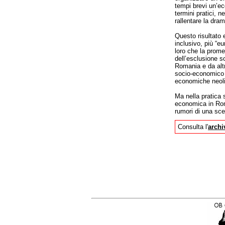
tempi brevi un’ec
termini pratici, 
rallentare la dr
Questo risultato 
inclusivo, più “e
loro che la prome
dell’esclusione s
Romania e da altr
socio-economico s
economiche neolib
Ma nella pratica s
economica in Roma
rumori di una sce
Consulta l'
archi