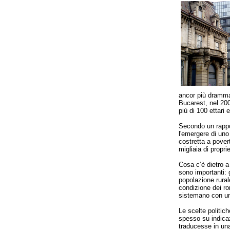
ancor più dramma
Bucarest, nel 200
più di 100 ettari 
Secondo un rappor
l'emergere di un
costretta a pover
migliaia di propri
Cosa c’è dietro a
sono importanti: g
popolazione rurale
condizione dei ro
sistemano con un l
Le scelte politich
spesso su indicaz
traducesse in una 