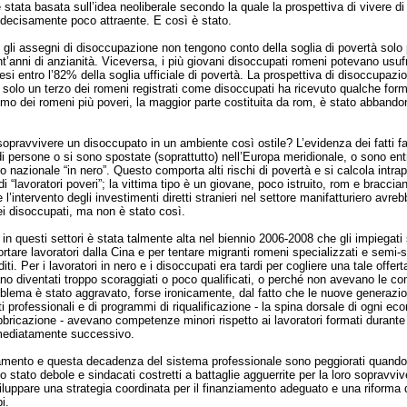
stata basata sull’idea neoliberale secondo la quale la prospettiva di vivere di
decisamente poco attraente. E così è stato.
gli assegni di disoccupazione non tengono conto della soglia di povertà solo 
nt’anni di anzianità. Viceversa, i più giovani disoccupati romeni potevano usufr
si entro l’82% della soglia ufficiale di povertà. La prospettiva di disoccupazi
solo un terzo dei romeni registrati come disoccupati ha ricevuto qualche form
mo dei romeni più poveri, la maggior parte costituita da rom, è stato abbando
opravvivere un disoccupato in un ambiente così ostile? L’evidenza dei fatti f
 di persone o si sono spostate (soprattutto) nell’Europa meridionale, o sono ent
 nazionale “in nero”. Questo comporta alti rischi di povertà e si calcola intrapp
i “lavoratori poveri”; la vittima tipo è un giovane, poco istruito, rom e braccia
e l’intervento degli investimenti diretti stranieri nel settore manifatturiero avre
ei disoccupati, ma non è stato così.
o in questi settori è stata talmente alta nel biennio 2006-2008 che gli impiegati
ortare lavoratori dalla Cina e per tentare migranti romeni specializzati e semi-s
iti. Per i lavoratori in nero e i disoccupati era tardi per cogliere una tale offer
no diventati troppo scoraggiati o poco qualificati, o perché non avevano le c
oblema è stato aggravato, forse ironicamente, dal fatto che le nuove generazio
uti professionali e di programmi di riqualificazione - la spina dorsale di ogni e
bbricazione - avevano competenze minori rispetto ai lavoratori formati durante 
mediatamente successivo.
mento e questa decadenza del sistema professionale sono peggiorati quando
o stato debole e sindacati costretti a battaglie agguerrite per la loro sopravv
viluppare una strategia coordinata per il finanziamento adeguato e una riforma
i.