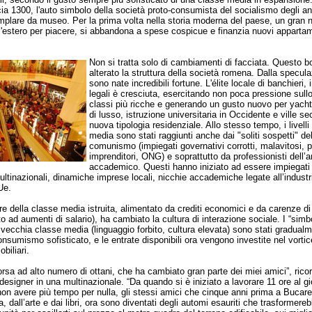
a 1300, l'auto simbolo della società proto-consumista del socialismo degli ann
mplare da museo. Per la prima volta nella storia moderna del paese, un gran 
l'estero per piacere, si abbandona a spese cospicue e finanzia nuovi apparta
Non si tratta solo di cambiamenti di facciata. Questo 
alterato la struttura della società romena. Dalla specula
sono nate incredibili fortune. L'élite locale di banchieri, i
legali è cresciuta, esercitando non poca pressione sullo
classi più ricche e generando un gusto nuovo per yach
di lusso, istruzione universitaria in Occidente e ville s
nuova tipologia residenziale. Allo stesso tempo, i livelli
media sono stati raggiunti anche dai "soliti sospetti" de
comunismo (impiegati governativi corrotti, malavitosi, p
imprenditori, ONG) e soprattutto da professionisti dell’
accademico. Questi hanno iniziato ad essere impiegati
ltinazionali, dinamiche imprese locali, nicchie accademiche legate all’industr
Ue.
e della classe media istruita, alimentato da crediti economici e da carenze 
o ad aumenti di salario), ha cambiato la cultura di interazione sociale. I “simbo
a vecchia classe media (linguaggio forbito, cultura elevata) sono stati gradual
consumismo sofisticato, e le entrate disponibili ora vengono investite nel vortic
biliari.
sa ad alto numero di ottani, che ha cambiato gran parte dei miei amici”, rico
 designer in una multinazionale. “Da quando si è iniziato a lavorare 11 ore al g
on avere più tempo per nulla, gli stessi amici che cinque anni prima a Bucar
, dall’arte e dai libri, ora sono diventati degli automi esauriti che trasformere