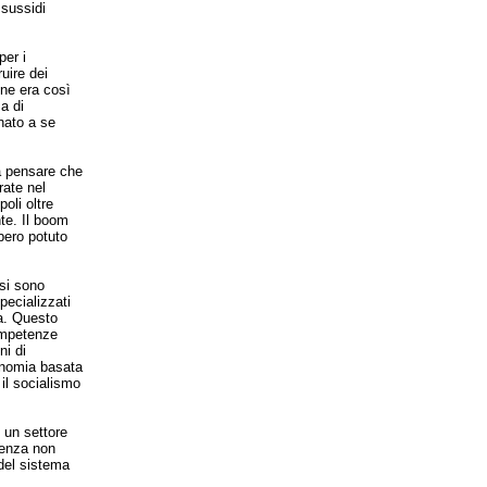
 sussidi
per i
uire dei
one era così
a di
nato a se
a pensare che
rate nel
oli oltre
nte. Il boom
bbero potuto
 si sono
pecializzati
ta. Questo
ompetenze
ni di
conomia basata
il socialismo
 un settore
ivenza non
 del sistema