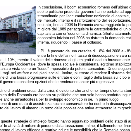
In conclusione, il boom economico romeno dell’ultimo d
scelte politiche prese dal governo hanno portato ad opp
straordinarie per l’accumulazione nazionale di capitale,
del mercato interno e il rafforzamento dell’esportazion
risultato, fino al 2008 la Romania aveva raggiunto la po
migliore dal 1989 per acquisire le caratteristiche di un 
capitalista con un’economia dinamica. Sfortunatamente,
economica iniziata nel 2008 ha ristretto la domanda es
interna, riducendo il paese al collasso.
Il PIL è passato da una crescita di +8% del 2008 a - 8
entro la fine dell’anno il tasso di disoccupazione sarà 
i il 10%, mentre il valore delle rimesse degli emigrati è caduto bruscamente
’Europa Occidentale, dove la spesa sociale è considerata legittimo stabilizza
nia è vista come un “lusso” impossibile da potersi concedere. Di conseguen
i tagli nel welfare e nei piani sociali. Inoltre, piuttosto di rendere il sistema de
ne di una tassa progressiva sulle entrate e con il taglio della tassa sul cibo e 
il governo considera opzioni che le renderanno ancor più regressive.
dine di problemi creati dalla crisi, è evidente che anche nei tempi d’oro la stori
co della Romania era basata su politiche che non solo hanno prodotto ingiust
e anche un’autodifesa per lo sviluppo economico in sé. In primo luogo
azione di uno stato di assistenza sociale conservatore ha ridotto la disoccupaz
to del lavoro di almeno un terzo della popolazione attiva attraverso la migrazio
queste strategie di impiego forzato hanno aggravato problemi dello stato di 
” le attività di milioni di persone dalla tassazione. Infine, il fallimento nel fina
stema di lavoro efficace e reattivo riduce le possibilità che la Romania possa 