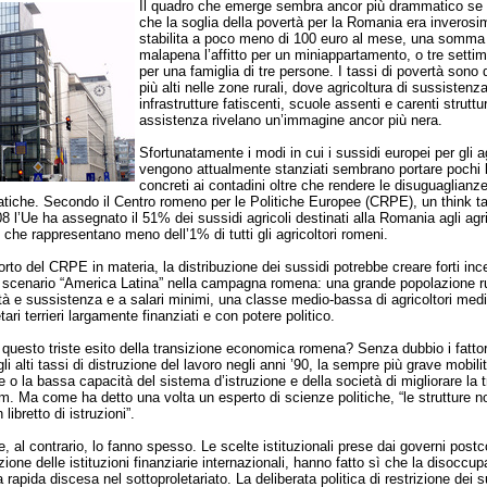
Il quadro che emerge sembra ancor più drammatico se 
che la soglia della povertà per la Romania era inverosi
stabilita a poco meno di 100 euro al mese, una somma
malapena l’affitto per un miniappartamento, o tre setti
per una famiglia di tre persone. I tassi di povertà son
più alti nelle zone rurali, dove agricoltura di sussistenza
infrastrutture fatiscenti, scuole assenti e carenti struttu
assistenza rivelano un’immagine ancor più nera.
Sfortunatamente i modi in cui i sussidi europei per gli ag
vengono attualmente stanziati sembrano portare pochi 
concreti ai contadini oltre che rendere le disuguaglianze
tiche. Secondo il Centro romeno per le Politiche Europee (CRPE), un think ta
8 l’Ue ha assegnato il 51% dei sussidi agricoli destinati alla Romania agli agri
e che rappresentano meno dell’1% di tutti gli agricoltori romeni.
to del CRPE in materia, la distribuzione dei sussidi potrebbe creare forti ince
o scenario “America Latina” nella campagna romena: una grande popolazione r
tà e sussistenza e a salari minimi, una classe medio-bassa di agricoltori med
etari terrieri largamente finanziati e con potere politico.
 questo triste esito della transizione economica romena? Senza dubbio i fattori 
li alti tassi di distruzione del lavoro negli anni ’90, la sempre più grave mobili
 o la bassa capacità del sistema d’istruzione e della società di migliorare la t
m. Ma come ha detto una volta un esperto di scienze politiche, “le strutture n
ibretto di istruzioni”.
e, al contrario, lo fanno spesso. Le scelte istituzionali prese dai governi post
ione delle istituzioni finanziarie internazionali, hanno fatto sì che la disoccup
rapida discesa nel sottoproletariato. La deliberata politica di restrizione dei s