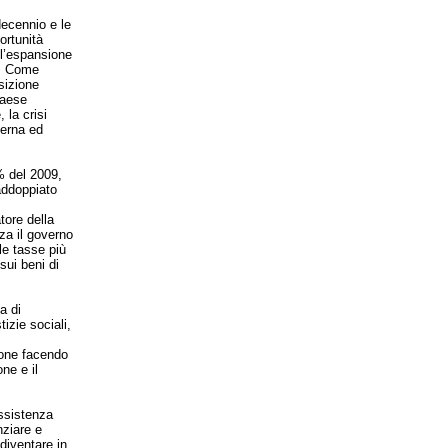
ecennio e le
ortunità
 l’espansione
e. Come
sizione
paese
 la crisi
terna ed
% del 2009,
raddoppiato
.
tore della
za il governo
lle tasse più
sui beni di
a di
izie sociali,
ione facendo
ne e il
assistenza
nziare e
diventare in