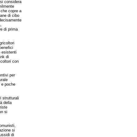
si considera
milmente
 che copre a
mane di cibo
o decisamente
,
re di prima
ricoltori
benefici
 esistenti
nk di
coltori con
ntivi per
urale
i e poche
strutturali
tà della
riste
on si
comunisti,
azione si
ussidi di