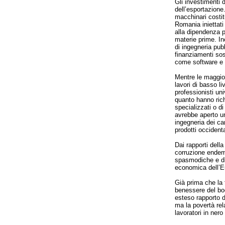
Gli investimenti 
dell’esportazione.
macchinari costit
Romania iniettati
alla dipendenza p
materie prime. In
di ingegneria pub
finanziamenti sost
come software e d
Mentre le maggior
lavori di basso li
professionisti uni
quanto hanno richi
specializzati o d
avrebbe aperto un’
ingegneria dei ca
prodotti occidenta
Dai rapporti del
corruzione endem
spasmodiche e di
economica dell’E
Già prima che la 
benessere del bo
esteso rapporto d
ma la povertà rel
lavoratori in nero