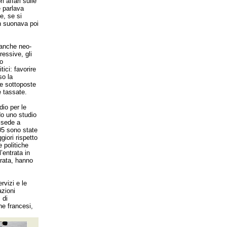
i affari sulle
 parlava
e, se si
on suonava poi
banche neo-
ressive, gli
to
tici: favorire
so la
te sottoposte
 tassate.
dio per le
do uno studio
 sede a
005 sono state
iori rispetto
 politiche
l’entrata in
rata, hanno
rvizi e le
azioni
 di
ne francesi,