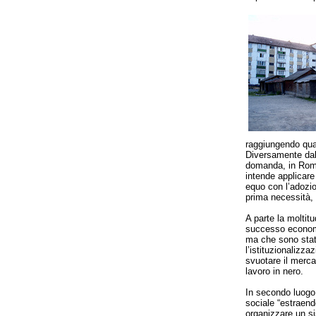
raggiungendo quas
Diversamente dall
domanda, in Roma
intende applicare 
equo con l’adozio
prima necessità, 
A parte la moltitu
successo economi
ma che sono stat
l’istituzionalizz
svuotare il merca
lavoro in nero.
In secondo luogo 
sociale “estraendo
organizzare un si