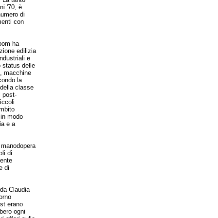
i '70, è
numero di
menti con
boom ha
zione edilizia
ndustriali e
 status delle
t, macchine
econdo la
 della classe
l post-
iccoli
ambito
 in modo
ia e a
di manodopera
li di
mente
e di
rda Claudia
iorno
est erano
bbero ogni