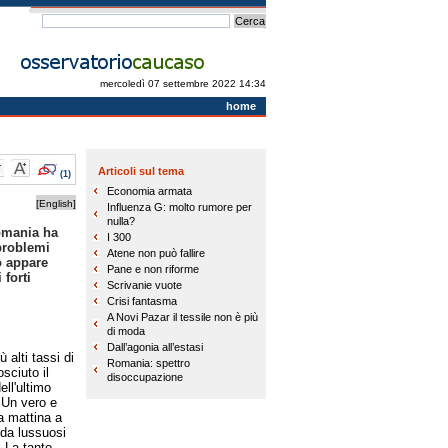
mercoledì 07 settembre 2022 14:34
home
Articoli sul tema
(1)
Economia armata
[English]
Influenza G: molto rumore per
nulla?
Romania ha
I 300
 problemi
Atene non può fallire
o appare
Pane e non riforme
 forti
Scrivanie vuote
Crisi fantasma
A Novi Pazar il tessile non è più
di moda
Dall’agonia all’estasi
 alti tassi di
Romania: spettro
sciuto il
disoccupazione
ll'ultimo
 Un vero e
Da mattina a
 da lussuosi
 La tanto