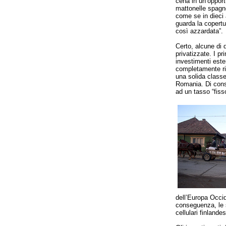
cena in un’opportu
mattonelle spagn
come se in dieci
guarda la copertu
così azzardata”.
Certo, alcune di 
privatizzate. I pr
investimenti este
completamente rico
una solida classe
Romania. Di cons
ad un tasso “fis
dell’Europa Occid
conseguenza, le s
cellulari finlande