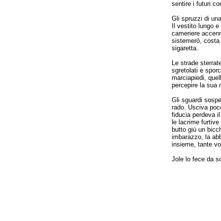
sentire i futuri c
Gli spruzzi di un
Il vestito lungo 
cameriere accenn
sistemerò, costa 
sigaretta.
Le strade sterrat
sgretolati e spor
marciapiedi, quel
percepire la sua
Gli sguardi sospet
rado. Usciva poco.
fiducia perdeva i
le lacrime furtiv
butto giù un bicc
imbarazzo, la abb
insieme, tante vo
Jole lo fece da s