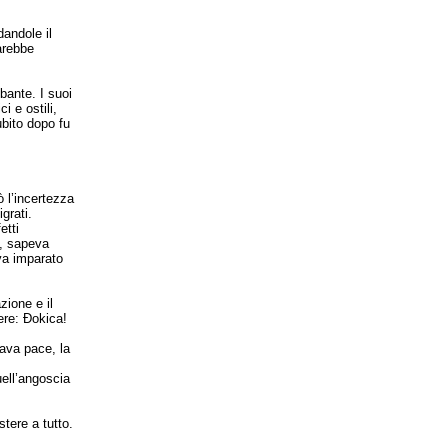
andole il
sarebbe
bante. I suoi
i e ostili,
ubito dopo fu
ò l’incertezza
grati.
etti
o, sapeva
va imparato
zione e il
tere: Đokica!
dava pace, la
uell’angoscia
stere a tutto.