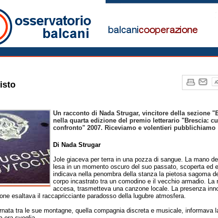
io
isto
Un racconto di Nada Strugar, vincitore della sezione 
nella quarta edizione del premio letterario "Brescia: cu
confronto" 2007. Riceviamo e volentieri pubblichiamo
Di Nada Strugar
Jole giaceva per terra in una pozza di sangue. La mano de
lesa in un momento oscuro del suo passato, scoperta ed 
indicava nella penombra della stanza la pietosa sagoma de
corpo incastrato tra un comodino e il vecchio armadio. La 
accesa, trasmetteva una canzone locale. La presenza inn
one esaltava il raccapricciante paradosso della lugubre atmosfera.
rnata tra le sue montagne, quella compagnia discreta e musicale, informava l
a era sveglia.