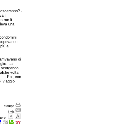
onosceranno? -
a il
a me li
ndeva una
 condomini
coprivano i
 più a
 arrivavano di
glio. La
a, scorgendo
ualche volta
e… - Poi, con
l viaggio
stampa
invia
tere