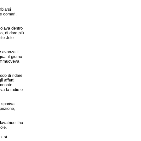
mbiarsi
le comari,
tolava dentro
o, di dare più
nte Jole
e avanza il
ua, il giorno
 commuoveva
do di ridare
i affetti
dannate
va la radio e
 spariva
spezione,
avatrice l’ho
ole.
i si