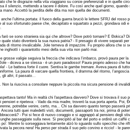
to che le disgrazie nella vita viaggiano su corsie preferenziali e in quelle cir
a il silenzio, mettendo a tacere il dolore. Fu così anche quel giorno, quando 
lla mano. Accettò la perdita delle dita ma non quella dei documenti.
ì anche l’ultima portata: il fuoco della guerra bruciò le lettere SFRJ del rosso
 al suo sfortunato paese che, decapitato e squartato a pezzi, grondava odi e
.
 farò se sono straniera sia qui che altrove? Dove potrò tornare? E Đokica? D
e quale stato diventerà la sua nuova patria? - Il presagio di vivere separati pe
ada di ritorno invalicabile. Jole temeva di impazzire. Fu proprio allora che si s
he inghiottì i quarantotto mesi della sua vita non parlò mai.
e grosse valigie seguiva la freccia che indicava l’imbarco, provò paura per la 
ole - diceva a se stessa - è un puro paradosso! Paura proprio adesso che hai 
la! - Le batteva forte il cuore. Sentiva le gambe tremare. Aveva paura di tutto
uniforme. La paura di varcare quella frontiera, il dramma del ritorno, l’angoscia
gli altri, il passato…
a. Non la riusciva a consolare neppure la piccola ma sicura pensione di invalid
aspettava tanto! Ma in realtà chi l'aspettava davvero? Dove si trovava il suo 
pensieri e ripeteva: - Vado da mia madre, troverò la sua porta aperta. Poi, Đ
renne, potrebbe venire, certo, ma... Chi sa davvero quanto tempo passerà pr
 Ancora tutti quei maledetti visti, documenti, passaporti tra noi, prima di poter
bbraccerà? - Poi si fece di nuovo coraggio e si aggrappò al pensiero degli stiv
lunghe passeggiate sulla neve. Si precipitò al bar del porto e ordinò un caffé c
un po'. Mentre lo sorseggiava lentamente alzò lo sguardo sullo specchio che rif
vata la pecora nera! Ha perso per strada il suo pelo corvino e riccio! - le pare