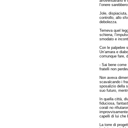
arroventavano e i
l’onere sarebbero 
Jole, dispiaciuta
controllo, allo sf
debolezza.
Temeva quel legge
schiena, l’impuls
smodato e incontr
Con le palpebre s
Un’amara e diabol
comunque fare, di
- Sai bene come h
fratelli non perde
Non aveva dimenti
scavalcando i fra
sposalizio della 
suo futuro, ment
In quella città, d
fiduciosa, fantas
corali no rifiuta
improvvisamente i
capelli di lui che
La torre di proget