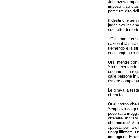
Jole aveva impara
impose a se stess
perse tre dita de
Il destino le serv
jugoslavo insieme
suo letto di morte
- Chi sono e cosa
nazionalità sarà 
tremendo e la str
quel lungo buio c
Ora, mentre con l
Stai scherzando J
documenti in rego
dalle persone in 
essere compresa, 
Le girava la test
ottenuta.
Quel ritorno che 
Scappava da quei 
poco sarà maggio
ottenere un visto.
abbracciare! Mi a
apposta per fare 
tranquillizzarsi 
immagine - E’ arri