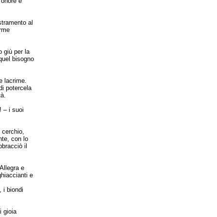
’onore e
stramento al
erme
 giù per la
 quel bisogno
e lacrime.
di potercela
tà.
 – i suoi
 cerchio,
nte, con lo
bbracciò il
 Allegra e
ghiaccianti e
 i biondi
i gioia