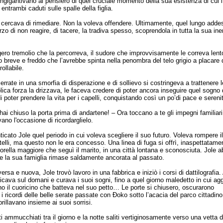
ngigantivano al pensiero di quel cruciale momento della sua esistenza di cui l
entrambi caduti sulle spalle della figlia.
, cercava di rimediare. Non la voleva offendere. Ultimamente, quel lungo adde
orzo di non reagire, di tacere, la tradiva spesso, scoprendola in tutta la sua in
ro tremolio che la percorreva, il sudore che improvvisamente le correva lento
o breve e freddo che l’avrebbe spinta nella penombra del telo grigio a placare
ollabile.
errate in una smorfia di disperazione e di sollievo si costringeva a trattenere l
ica forza la drizzava, le faceva credere di poter ancora inseguire quel sogno 
 poter prendere la vita per i capelli, conquistando così un po’di pace e sereni
ai chiuso la porta prima di andartene! – Ora toccano a te gli impegni familiari!
vano l'occasione di ricordarglielo.
cato Jole quel periodo in cui voleva scegliere il suo futuro. Voleva rompere il
telli, ma questo non le era concesso. Una linea di fuga si offrì, inaspettatame
sorella maggiore che seguì il marito, in una città lontana e sconosciuta. Jole a
re la sua famiglia rimase saldamente ancorata al passato.
iversa e nuova, Jole trovò lavoro in una fabbrica e iniziò i corsi di dattilografia.
ticava sul domani e curava i suoi sogni, fino a quel giorno maledetto in cui ag
rono il cuoricino che batteva nel suo petto… Le porte si chiusero, oscurarono
 ricordi delle belle serate passate con Đoko sotto l’acacia del parco cittadino,
 brillavano insieme ai suoi sorrisi.
ti ammucchiati tra il giorno e la notte saliti vertiginosamente verso una vetta d