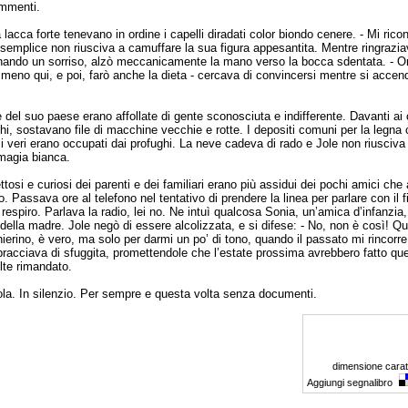
ommenti.
a lacca forte tenevano in ordine i capelli diradati color biondo cenere. - Mi ric
e semplice non riusciva a camuffare la sua figura appesantita. Mentre ringraziav
ando un sorriso, alzò meccanicamente la mano verso la bocca sdentata. - Or
meno qui, e poi, farò anche la dieta - cercava di convincersi mentre si acce
e del suo paese erano affollate di gente sconosciuta e indifferente. Davanti ai
chi, sostavano file di macchine vecchie e rotte. I depositi comuni per la legna 
li veri erano occupati dai profughi. La neve cadeva di rado e Jole non riusciva
 magia bianca.
tosi e curiosi dei parenti e dei familiari erano più assidui dei pochi amici che
 Passava ore al telefono nel tentativo di prendere la linea per parlare con il fi
l respiro. Parlava la radio, lei no. Ne intuì qualcosa Sonia, un’amica d’infanzi
e della madre. Jole negò di essere alcolizzata, e si difese: - No, non è così! Q
hierino, è vero, ma solo per darmi un po’ di tono, quando il passato mi rincorr
racciava di sfuggita, promettendole che l’estate prossima avrebbero fatto que
lte rimandato.
ola. In silenzio. Per sempre e questa volta senza documenti.
dimensione carat
Aggiungi segnalibro