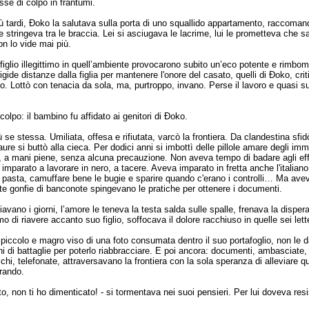
usse di colpo in frantumi.
 tardi, Đoko la salutava sulla porta di uno squallido appartamento, raccomand
le stringeva tra le braccia. Lei si asciugava le lacrime, lui le prometteva che 
on lo vide mai più.
 figlio illegittimo in quell’ambiente provocarono subito un’eco potente e rimbom
rigide distanze dalla figlia per mantenere l'onore del casato, quelli di Đoko, critic
o. Lottò con tenacia da sola, ma, purtroppo, invano. Perse il lavoro e quasi s
o colpo: il bambino fu affidato ai genitori di Đoko.
 se stessa. Umiliata, offesa e rifiutata, varcò la frontiera. Da clandestina sfid
ure si buttò alla cieca. Per dodici anni si imbottì delle pillole amare degli immi
 a mani piene, senza alcuna precauzione. Non aveva tempo di badare agli eff
a imparato a lavorare in nero, a tacere. Aveva imparato in fretta anche l'italian
 pasta, camuffare bene le bugie e sparire quando c'erano i controlli… Ma ave
e gonfie di banconote spingevano le pratiche per ottenere i documenti.
avano i giorni, l’amore le teneva la testa salda sulle spalle, frenava la dispera
mo di riavere accanto suo figlio, soffocava il dolore racchiuso in quelle sei let
piccolo e magro viso di una foto consumata dentro il suo portafoglio, non le 
i di battaglie per poterlo riabbracciare. E poi ancora: documenti, ambasciate,
cchi, telefonate, attraversavano la frontiera con la sola speranza di alleviare q
rando.
to, non ti ho dimenticato! - si tormentava nei suoi pensieri. Per lui doveva resi