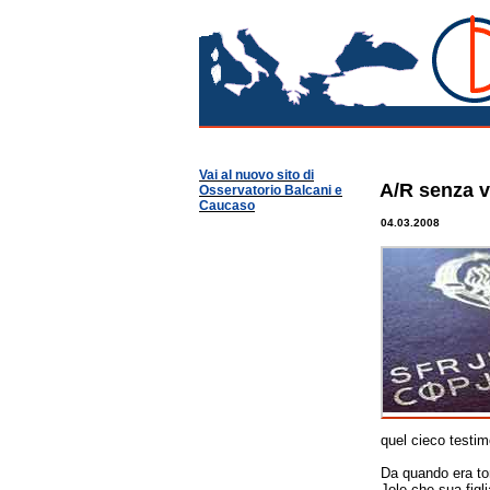
Racconti, diari di viagg
Osservatorio Balcani
Vai al nuovo sito di
A/R senza v
Osservatorio Balcani e
Caucaso
04.03.2008
quel cieco testim
Da quando era to
Jole che sua figli