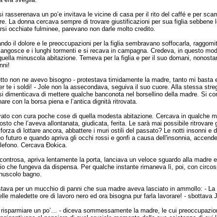
i rasserenava un po’e invitava le vicine di casa per il rito del caffé e per sca
re. La donna cercava sempre di trovare giustificazioni per sua figlia sebbene 
si occhiate fulminee, parevano non darle molto credito.
ando il dolore e le preoccupazioni per la figlia sembravano soffocarla, raggomi
e angosce e i lunghi tormenti e si recava in campagna. Credeva, in questo mod
 quella minuscola abitazione. Temeva per la figlia e per il suo domani, nonosta
nni!
etto non ne avevo bisogno - protestava timidamente la madre, tanto mi basta 
er te i soldi! - Jole non la assecondava, seguiva il suo cuore. Alla stessa streg
si dimenticava di mettere qualche banconota nel borsellino della madre. Si
are con la borsa piena e l’antica dignità ritrovata.
vato con cura poche cose di quella modesta abitazione. Cercava in qualche mo
osto che l’aveva allontanata, giudicata, ferita. Le sarà mai possibile ritrovare gl
forza di lottare ancora, abbattere i muri ostili del passato? Le notti insonni e 
suo futuro e quando apriva gli occhi rossi e gonfi a causa dell'insonnia, accende
elefono. Cercava Đokica.
scontrosa, apriva lentamente la porta, lanciava un veloce sguardo alla madre e
igio che fungeva da dispensa. Per qualche instante rimaneva lì, poi, con circo
inuscolo bagno.
tava per un mucchio di panni che sua madre aveva lasciato in ammollo: - La l
le maledette ore di lavoro nero ed ora bisogna pur farla lavorare! - sbottava J
 risparmiare un po’… - diceva sommessamente la madre, le cui preoccupazion