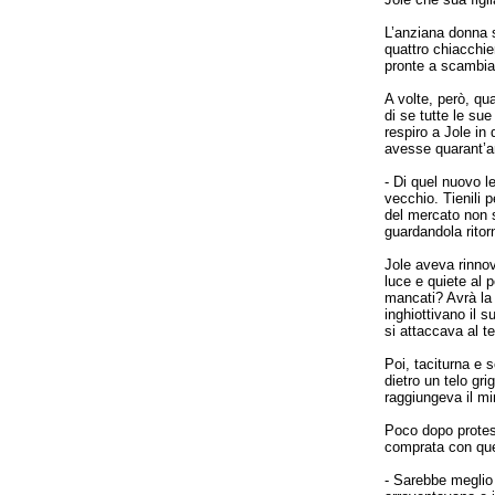
L’anziana donna s
quattro chiacchie
pronte a scambiar
A volte, però, qu
di se tutte le su
respiro a Jole in
avesse quarant’a
- Di quel nuovo l
vecchio. Tienili p
del mercato non 
guardandola ritorn
Jole aveva rinno
luce e quiete al p
mancati? Avrà la 
inghiottivano il 
si attaccava al t
Poi, taciturna e 
dietro un telo gr
raggiungeva il m
Poco dopo protes
comprata con quel
- Sarebbe meglio