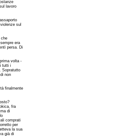
costanze
sul lavoro
 passaporto
 violenze sul
i che
r sempre era
entì persa. Di
prima volta -
tutti i
. Sopratutto
 di non
ità finalmente
posto?
okica, fra
ima di
lo
ali comprati
orretto per
letteva la sua
va già di