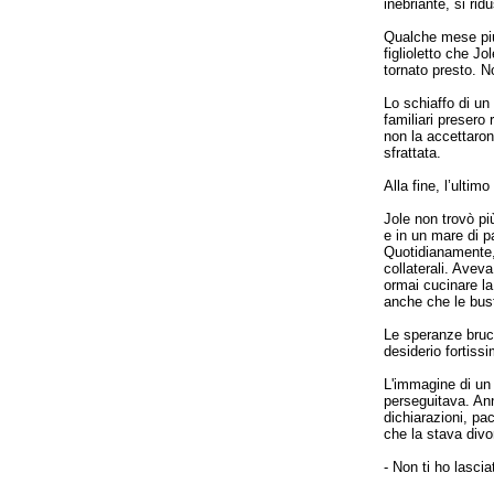
inebriante, si rid
Qualche mese più
figlioletto che Jo
tornato presto. N
Lo schiaffo di un
familiari presero 
non la accettaron
sfrattata.
Alla fine, l’ultim
Jole non trovò più
e in un mare di pa
Quotidianamente,
collaterali. Avev
ormai cucinare la
anche che le bust
Le speranze bruci
desiderio fortissi
L'immagine di un 
perseguitava. Ann
dichiarazioni, pa
che la stava divo
- Non ti ho lascia