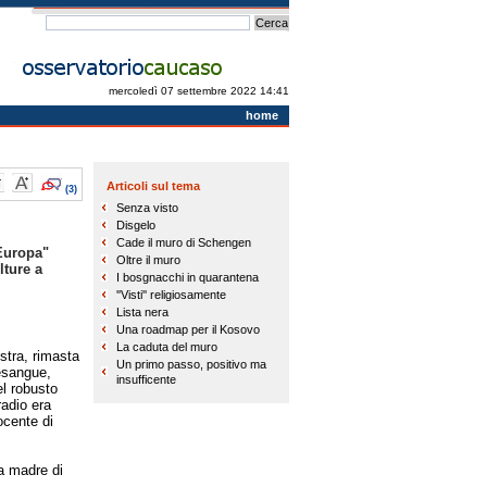
mercoledì 07 settembre 2022 14:41
home
Articoli sul tema
(3)
Senza visto
Disgelo
Cade il muro di Schengen
"Europa"
Oltre il muro
lture a
I bosgnacchi in quarantena
''Visti'' religiosamente
Lista nera
Una roadmap per il Kosovo
La caduta del muro
stra, rimasta
Un primo passo, positivo ma
esangue,
insufficente
l robusto
radio era
ocente di
a madre di