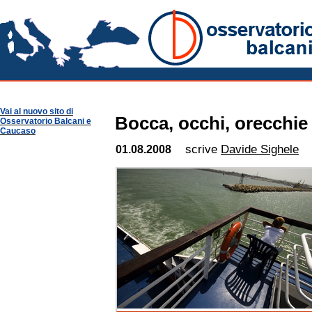
Albania Notizie
Osservatorio Balcani
Guide per Area
Albania
Vai al nuovo sito di
Bocca, occhi, orecchie
Osservatorio Balcani e
Caucaso
scrive
Davide Sighele
01.08.2008