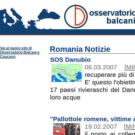
Romania Notizie
Osservatorio Balcani
Guide per Area
Romania
Romania Notizie
Vai al nuovo sito di
Osservatorio Balcani e
Caucaso
SOS Danubio
06.03.2007
[
Mi
recuperare più di
E' questo l'obiet
17 paesi rivieraschi del Dan
loro acque
''Pallottole romene, vittime 
19.02.2007
[
Mi
il posto ai colle