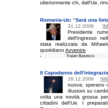
ulteriormente chi, dall'Ue, ri
Romania-Ue: ''Sarà una lieta
31.12.2006
[
M
Presidente rume
dell'ingresso ne
stata realizzata da Mihae
quotidiano
Avvenire
Immagine:
Traian Basescu
Il Capodanno dell'integrazi
28.12.2006
[
Mi
nuova, sperano i
illusioni su camb
volta una novità grossa pe
cittadini dell'Ue. I prepara