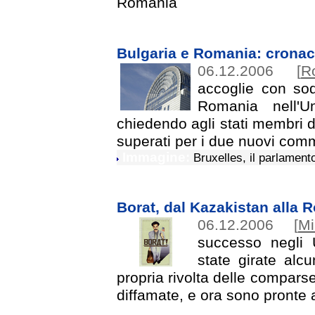
Romania
Bulgaria e Romania: cronac
06.12.2006
[
Ro
accoglie con sod
Romania nell'U
chiedendo agli stati membri di
superati per i due nuovi com
Immagine:
Bruxelles, il parlamen
Borat, dal Kazakistan alla 
06.12.2006
[
Mi
successo negli
state girate alc
propria rivolta delle comparse
diffamate, e ora sono pronte a