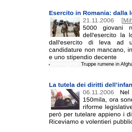
Esercito in Romania: dalla l
21.11.2006
[
Mi
5000 giovani 
dell'esercito la 
dall'esercito di leva ad u
candidature non mancano, in m
e uno stipendio decente
Immagine:
Truppe rumene in Afgh
La tutela dei diritti dell’in
06.11.2006
Nel 1
150mila, ora sono
riforme legislativ
però per tutelare appieno i di
Riceviamo e volentieri pubbl