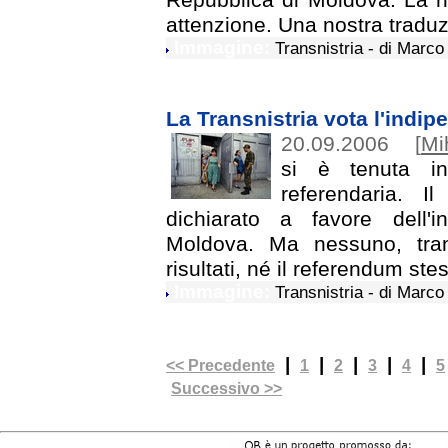
attenzione. Una nostra tradu
Immagine:
Transnistria - di Marco
La Transnistria vota l'indi
20.09.2006
[
Mi
si è tenuta in
referendaria. I
dichiarato a favore dell'
Moldova. Ma nessuno, tra
risultati, né il referendum ste
Immagine:
Transnistria - di Marco
|
|
|
|
|
<< Precedente
1
2
3
4
5
Successivo >>