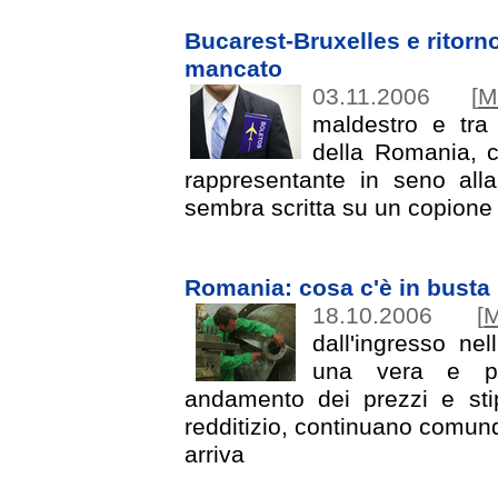
Bucarest-Bruxelles e ritorn
mancato
03.11.2006
[
M
maldestro e tra
della Romania, c
rappresentante in seno all
sembra scritta su un copione c
Romania: cosa c'è in busta
18.10.2006
[
M
dall'ingresso nel
una vera e pro
andamento dei prezzi e stip
redditizio, continuano comu
arriva