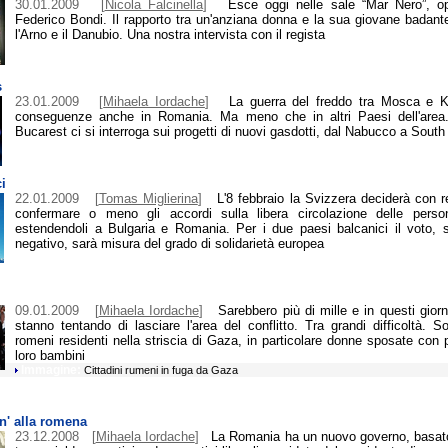
30.01.2009
[
Nicola Falcinella
]
Esce oggi nelle sale “Mar Nero”, op
Federico Bondi. Il rapporto tra un'anziana donna e la sua giovane badant
l'Arno e il Danubio. Una nostra intervista con il regista
s
23.01.2009
[
Mihaela Iordache
]
La guerra del freddo tra Mosca e K
conseguenze anche in Romania. Ma meno che in altri Paesi dell'area.
Bucarest ci si interroga sui progetti di nuovi gasdotti, dal Nabucco a Sout
ci
22.01.2009
[
Tomas Miglierina
]
L'8 febbraio la Svizzera deciderà con 
confermare o meno gli accordi sulla libera circolazione delle perso
estendendoli a Bulgaria e Romania. Per i due paesi balcanici il voto, s
negativo, sarà misura del grado di solidarietà europea
09.01.2009
[
Mihaela Iordache
]
Sarebbero più di mille e in questi giorni
stanno tentando di lasciare l'area del conflitto. Tra grandi difficoltà. So
romeni residenti nella striscia di Gaza, in particolare donne sposate con p
loro bambini
Immagine:
Cittadini rumeni in fuga da Gaza
n' alla romena
23.12.2008
[
Mihaela Iordache
]
La Romania ha un nuovo governo, basato