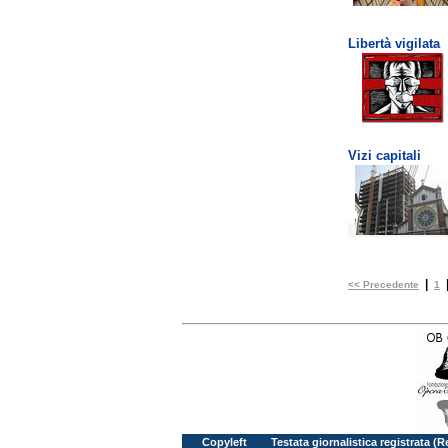
Libertà vigilata
Vizi capitali
|
<< Precedente
1
Copyleft
Testata giornalistica registrata (