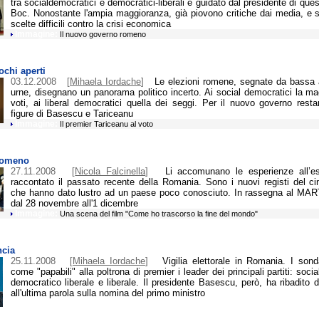
tra socialdemocratici e democratici-liberali e guidato dal presidente di quest
Boc. Nonostante l'ampia maggioranza, già piovono critiche dai media, e s
scelte difficili contro la crisi economica
Immagine:
Il nuovo governo romeno
ochi aperti
03.12.2008
[
Mihaela Iordache
]
Le elezioni romene, segnate da bassa a
urne, disegnano un panorama politico incerto. Ai social democratici la m
voti, ai liberal democratici quella dei seggi. Per il nuovo governo resta
figure di Basescu e Tariceanu
Immagine:
Il premier Tariceanu al voto
romeno
27.11.2008
[
Nicola Falcinella
]
Li accomunano le esperienze all’es
raccontato il passato recente della Romania. Sono i nuovi registi del 
che hanno dato lustro ad un paese poco conosciuto. In rassegna al MAR
dal 28 novembre all'1 dicembre
Immagine:
Una scena del film "Come ho trascorso la fine del mondo"
ncia
25.11.2008
[
Mihaela Iordache
]
Vigilia elettorale in Romania. I sond
come "papabili" alla poltrona di premier i leader dei principali partiti: soci
democratico liberale e liberale. Il presidente Basescu, però, ha ribadito di
all'ultima parola sulla nomina del primo ministro