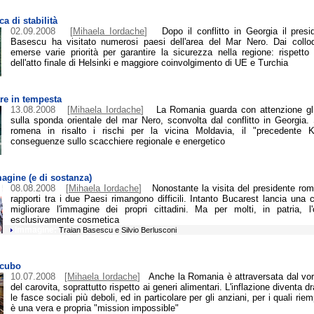
a di stabilità
02.09.2008
[
Mihaela Iordache
]
Dopo il conflitto in Georgia il pres
Basescu ha visitato numerosi paesi dell'area del Mar Nero. Dai collo
emerse varie priorità per garantire la sicurezza nella regione: rispetto
dell'atto finale di Helsinki e maggiore coinvolgimento di UE e Turchia
re in tempesta
13.08.2008
[
Mihaela Iordache
]
La Romania guarda con attenzione gl
sulla sponda orientale del mar Nero, sconvolta dal conflitto in Georgia.
romena in risalto i rischi per la vicina Moldavia, il "precedente 
conseguenze sullo scacchiere regionale e energetico
agine (e di sostanza)
08.08.2008
[
Mihaela Iordache
]
Nonostante la visita del presidente rome
rapporti tra i due Paesi rimangono difficili. Intanto Bucarest lancia un
migliorare l'immagine dei propri cittadini. Ma per molti, in patria, l
esclusivamente cosmetica
Immagine:
Traian Basescu e Silvio Berlusconi
ncubo
10.07.2008
[
Mihaela Iordache
]
Anche la Romania è attraversata dal vor
del carovita, soprattutto rispetto ai generi alimentari. L'inflazione diventa 
le fasce sociali più deboli, ed in particolare per gli anziani, per i quali riemp
è una vera e propria "mission impossible"