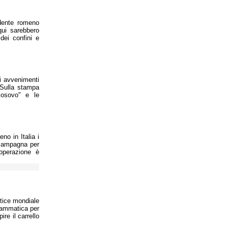
idente romeno
qui sarebbero
 dei confini e
i avvenimenti
 Sulla stampa
Kosovo" e le
no in Italia i
a campagna per
'operazione è
tice mondiale
drammatica per
ire il carrello