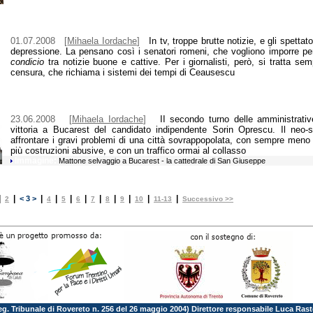
01.07.2008
[
Mihaela Iordache
]
In tv, troppe brutte notizie, e gli spettato
depressione. La pensano così i senatori romeni, che vogliono imporre pe
condicio
tra notizie buone e cattive. Per i giornalisti, però, si tratta se
censura, che richiama i sistemi dei tempi di Ceausescu
23.06.2008
[
Mihaela Iordache
]
II secondo turno delle amministrativ
vittoria a Bucarest del candidato indipendente Sorin Oprescu. Il neo-
affrontare i gravi problemi di una città sovrappopolata, con sempre meno
più costruzioni abusive, e con un traffico ormai al collasso
Immagine:
Mattone selvaggio a Bucarest - la cattedrale di San Giuseppe
|
|
|
|
|
|
|
|
|
|
|
< 3 >
2
4
5
6
7
8
9
10
11-13
Successivo >>
Reg. Tribunale di Rovereto n. 256 del 26 maggio 2004) Direttore responsabile Luca Rast