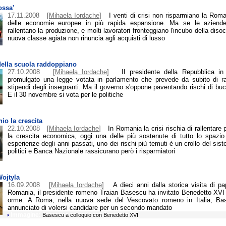
ossa'
17.11.2008
[
Mihaela Iordache
]
I venti di crisi non risparmiano la Rom
delle economie europee in più rapida espansione. Ma se le aziend
rallentano la produzione, e molti lavoratori fronteggiano l'incubo della diso
nuova classe agiata non rinuncia agli acquisti di lusso
 della scuola raddoppiano
27.10.2008
[
Mihaela Iordache
]
Il presidente della Repubblica i
promulgato una legge votata in parlamento che prevede da subito di ra
stipendi degli insegnanti. Ma il governo s'oppone paventando rischi di buch
E il 30 novembre si vota per le politiche
io la crescita
22.10.2008
[
Mihaela Iordache
]
In Romania la crisi rischia di rallentar
la crescita economica, oggi una delle più sostenute di tutto lo spazio
esperienze degli anni passati, uno dei rischi più temuti è un crollo del sis
politici e Banca Nazionale rassicurano però i risparmiatori
Wojtyla
16.09.2008
[
Mihaela Iordache
]
A dieci anni dalla storica visita di p
Romania, il presidente romeno Traian Basescu ha invitato Benedetto XVI 
orme. A Roma, nella nuova sede del Vescovato romeno in Italia, Ba
annunciato di volersi candidare per un secondo mandato
Immagine:
Basescu a colloquio con Benedetto XVI