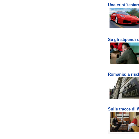
Una crisi 'testar
Se gli stipendi
Romania: a risch
Sulle tracce di 