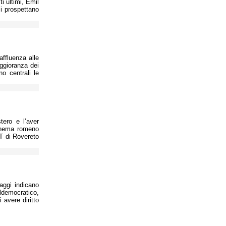
i ultimi, Emil
i prospettano
ffluenza alle
aggioranza dei
no centrali le
tero e l’aver
cinema romeno
T di Rovereto
aggi indicano
aldemocratico,
 avere diritto