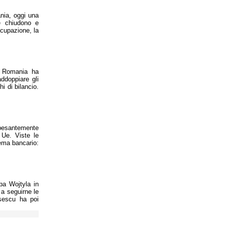
ania, oggi una
e chiudono e
ccupazione, la
n Romania ha
ddoppiare gli
i di bilancio.
e pesantemente
 Ue. Viste le
tema bancario:
apa Wojtyla in
a seguirne le
sescu ha poi