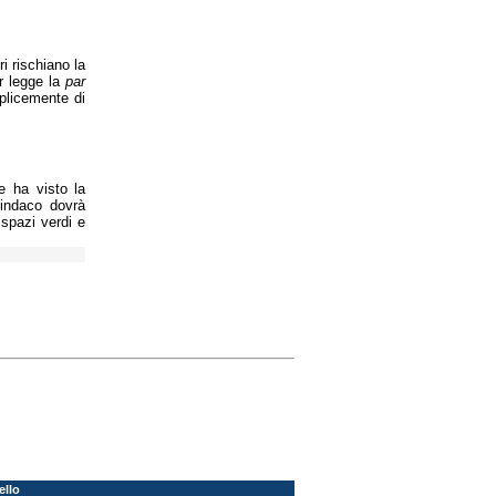
ri rischiano la
r legge la
par
mplicemente di
e ha visto la
sindaco dovrà
 spazi verdi e
ello