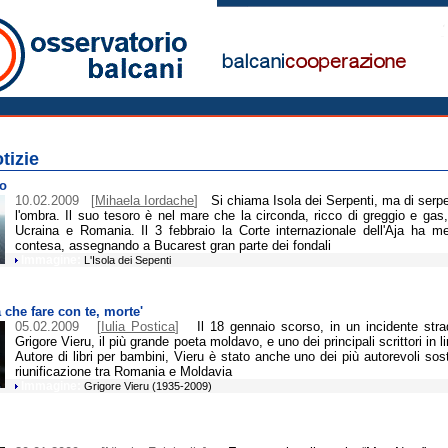
nia Notizie
tizie
ro
10.02.2009
[
Mihaela Iordache
]
Si chiama Isola dei Serpenti, ma di ser
l'ombra. Il suo tesoro è nel mare che la circonda, ricco di greggio e gas
Ucraina e Romania. Il 3 febbraio la Corte internazionale dell'Aja ha me
contesa, assegnando a Bucarest gran parte dei fondali
Immagine:
L'Isola dei Sepenti
 che fare con te, morte'
05.02.2009
[
Iulia Postica
]
Il 18 gennaio scorso, in un incidente stra
Grigore Vieru, il più grande poeta moldavo, e uno dei principali scrittori in 
Autore di libri per bambini, Vieru è stato anche uno dei più autorevoli sost
riunificazione tra Romania e Moldavia
Immagine:
Grigore Vieru (1935-2009)