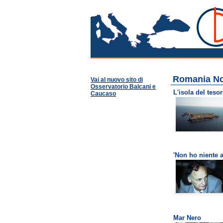
Roma
Osservatorio Balcani
Guide per Area
Romania
Romania No
Vai al nuovo sito di
Osservatorio Balcani e
L'isola del teso
Caucaso
'Non ho niente a
Mar Nero