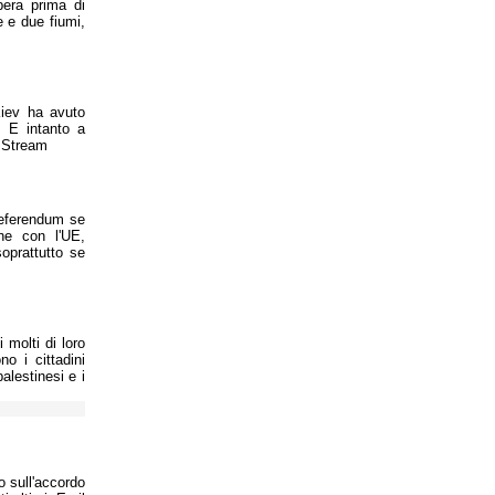
era prima di
e e due fiumi,
iev ha avuto
 E intanto a
h Stream
referendum se
ne con l'UE,
oprattutto se
 molti di loro
no i cittadini
alestinesi e i
 sull'accordo