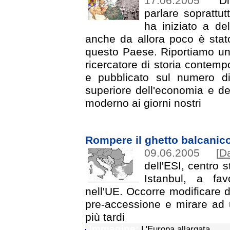
17.06.2005
Di 
parlare soprattut
ha iniziato a de
anche da allora poco è stato
questo Paese. Riportiamo un 
ricercatore di storia contemp
e pubblicato sul numero di 
superiore dell'economia e de
moderno ai giorni nostri
Rompere il ghetto balcanic
09.06.2005
[
D
dell'ESI, centro 
Istanbul, a fav
nell'UE. Occorre modificare 
pre-accessione e mirare ad 
più tardi
Immagine:
L'Europa allargata