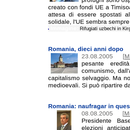
creato con fondi UE a Timiso
attesa di essere spostati a
solidale, l'UE sembra sempre
Immagine:
Rifugiati uzbechi in Ki
Romania, dieci anni dopo
23.08.2005
[
M
pesante eredit
comunismo, dall'a
capitalismo selvaggio. Ma non
medioevali. Si può ripartire d
Romania: naufragar in que
08.08.2005
[
M
Presidente Bas
elezioni anticipa