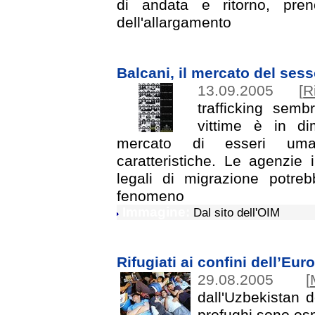
di andata e ritorno, preno
dell'allargamento
Balcani, il mercato del ses
13.09.2005
[
R
trafficking semb
vittime è in di
mercato di esseri uma
caratteristiche. Le agenzie 
legali di migrazione potreb
fenomeno
Immagine:
Dal sito dell'OIM
Rifugiati ai confini dell’Eur
29.08.2005
[
dall'Uzbekistan 
profughi sono osp