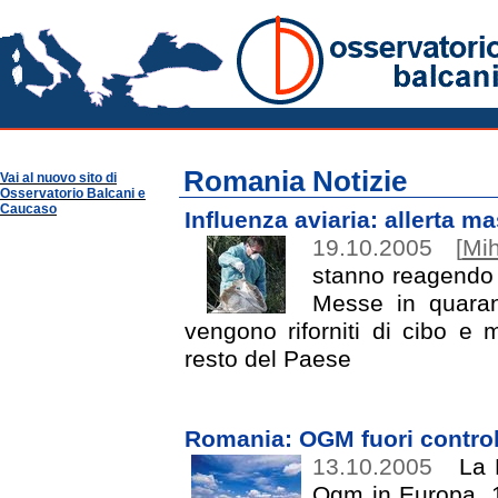
Romania Notizie
Osservatorio Balcani
Guide per Area
Romania
Romania Notizie
Vai al nuovo sito di
Osservatorio Balcani e
Caucaso
Influenza aviaria: allerta m
19.10.2005
[
Mih
stanno reagendo c
Messe in quarant
vengono riforniti di cibo e me
resto del Paese
Romania: OGM fuori control
13.10.2005
La R
Ogm in Europa. 14