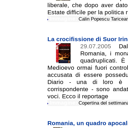
liberale, che dopo aver dato 
Estate difficile per la politic
Immagine:
Calin Popescu Taricea
La crocifissione di Suor Iri
29.07.2005
Dall
Romania, i monas
quadruplicati. È
Medioevo ormai fuori contro
accusata di essere possedut
Diario - una di loro è 
corrispondente - sono andat
voci. Ecco il reportage
Immagine:
Copertina del settimana
Romania, un quadro apocali