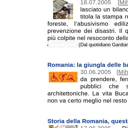
18.07.2005
[
Mi
lasciato un bilan
titola la stampa 
foreste, l’abusivismo edi
prevenzione dei disastri. Il
più colpite nel resoconto del
Immagine:
(Dal quotidiano Gardian
Romania: la giungla delle ba
30.06.2005
[
Mih
da prendere, ferm
pubblici che 
architettoniche. La vita Buca
non va certo meglio nel rest
Storia della Romania, ques