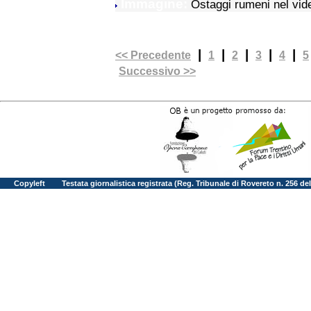
Immagine:
Ostaggi rumeni nel vid
|
|
|
|
|
<< Precedente
1
2
3
4
5
Successivo >>
Copyleft
Testata giornalistica registrata (Reg. Tribunale di Rovereto n. 256 d