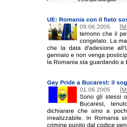
UE: Romania con il fiato s
09.06.2005
[
M
temono che il pe
congelato. La mag
che la data d'adesione all
gennaio e non venga posticip
la Romania sta guardando a 
Gay Pride a Bucarest: il so
01.06.2005
[
M
Sono gli stessi 
Bucarest, tenut
dichiarare che sino a poch
irrealizzabile. In Romania 
crimine punito dal codice pen