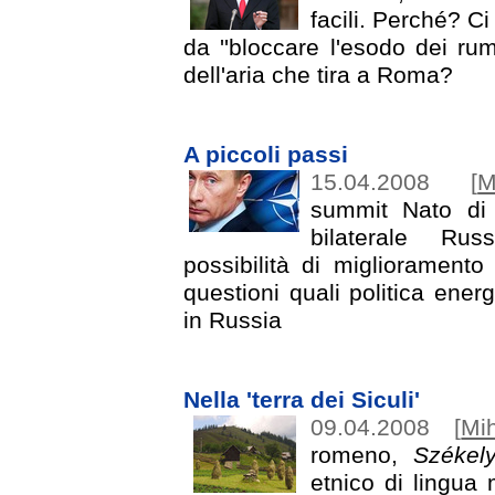
facili. Perché? C
da ''bloccare l'esodo dei r
dell'aria che tira a Roma?
A piccoli passi
15.04.2008
[
M
summit Nato di 
bilaterale Rus
possibilità di miglioramento
questioni quali politica ener
in Russia
Nella 'terra dei Siculi'
09.04.2008
[
Mi
romeno,
Székel
etnico di lingua 