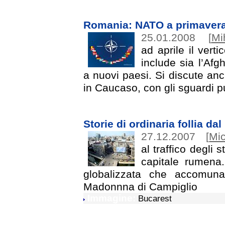
Romania: NATO a primaver
25.01.2008
[
Mi
ad aprile il vert
include sia l’Afg
a nuovi paesi. Si discute anc
in Caucaso, con gli sguardi p
Storie di ordinaria follia da
27.12.2007
[
Mic
al traffico degli 
capitale rumena.
globalizzata che accomuna
Madonnna di Campiglio
Immagine:
Bucarest