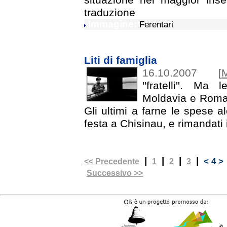
traduzione
Immagine:
Ferentari
Liti di famiglia
16.10.2007
[
''fratelli''. Ma 
Moldavia e Roman
Gli ultimi a farne le spese a
festa a Chisinau, e rimandati i
|
|
|
|
< 4 
<< Precedente
1
2
3
Successivo >>